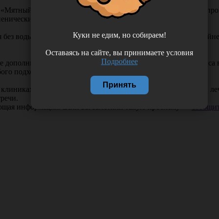
ом «Мятный мусс» предназначены для проведения ежедневных пр
иенический пакетик с маркировкой.
Куки не едим, но собираем!
я без воды - лишь посредством слюнного смачивания. Это крайне
Оставаясь на сайте, вы принимаете условия
Подробнее
 дополнительные средства не требуются. После первого сеанса в
ого подходящего средства по 2 минуты дважды в день.
Принять
клиниках для индивидуального применения перед осмотром, лече
тречи.
ающая информация. Если вы заметили такую проблему —
сообщит