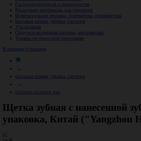
Гастроэнтерология и проктология
Расходные материалы для урологии
Измерительная техника, тонометры, глюкометры
Бытовая химия, уборка, гигиена
Утилизация
Облучатели-рециркуляторы, ингаляторы
Товары по бонусной программе
В корзине 0 товаров
→
Бытовая химия, уборка, гигиена
→
Гигиена полости рта
Щетка зубная c нанесенной зу
упаковка, Китай ("Yangzhou Ho
18