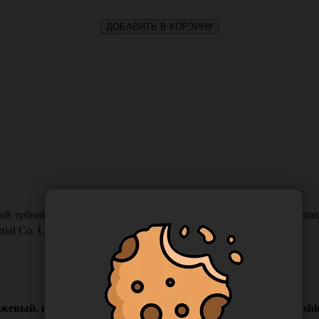
ДОБАВИТЬ В КОРЗИНУ
й зубной пастой Sherbet, цвет оранжевый, индивидуальная упаков
rial Co. Ltd
нжевый, индивидуальная упаковка, Китай ("Yangzhou Holyshine