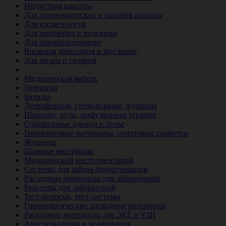
Индустрия красоты
Для парикмахерских и салонов красоты
Для косметологов
Для маникюра и педикюра
Для парафинотерапии
Восковая депиляция и шугаринг
Для загара и солярия
Ветеринария
Медицинская мебель
Перчатки
Бахилы
Дезинфекция, стерилизация, журналы
Шприцы, иглы, инфузионная терапия
Одноразовые одежда и белье
Перевязочные материалы, спиртовые салфетки
Журналы
Шовные материалы
Медицинский инструментарий
Системы для забора биоматериалов
Расходные материалы для лабораторий
Реагенты для лабораторий
Тест-полоски, тест-системы
Гинекологические расходные материалы
Расходные материалы для ЭКГ и УЗИ
Анестезиология и реанимация