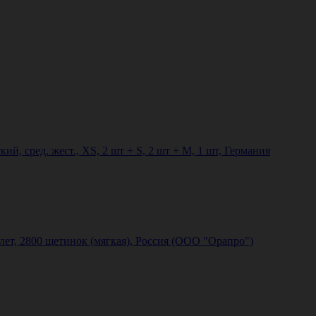
ий, сред. жест., XS, 2 шт + S, 2 шт + M, 1 шт, Германия
 лет, 2800 щетинок (мягкая), Россия (ООО "Орапро")