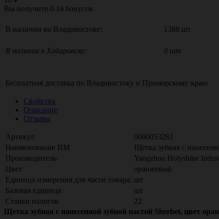
Вы получите
0.18
бонусов
В наличии во Владивостоке:
1388 шт
В наличии в Хабаровске:
0 шт
Бесплатная доставка по
Владивостоку
и
Приморскому краю
Свойства
Описание
Отзывы
Артикул
0000053282
Наименование ИМ
Щетка зубная c нанесенно
Производитель
Yangzhou Holyshine Indust
Цвет
оранжевый
Единица измерения для части товара:
шт
Базовая единица
шт
Ставки налогов
22
Щетка зубная c нанесенной зубной пастой Sherbet, цвет ора