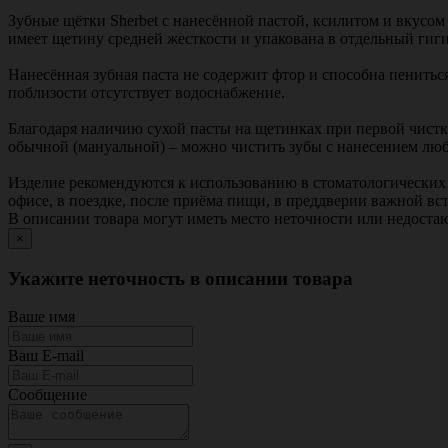
Зубные щётки Sherbet с нанесённой пастой, ксилитом и вкус
имеет щетину средней жесткости и упакована в отдельный гиг
Нанесённая зубная паста не содержит фтор и способна пенитьс
поблизости отсутствует водоснабжение.
Благодаря наличию сухой пасты на щетинках при первой чистке
обычной (мануальной) – можно чистить зубы с нанесением люб
Изделие рекомендуются к использованию в стоматологических 
офисе, в поездке, после приёма пищи, в преддверии важной вс
В описании товара могут иметь место неточности или недост
×
Укажите неточность в описании товара
Ваше имя
Ваш E-mail
Сообщение