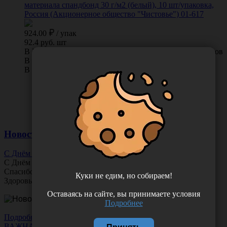
материала спандбонд 30 г/м2 (белый), 10 шт/упаковка,
Россия (Акционерное общество "Чистовье") 01-617
924.00
/
упак
92.4 руб. шт
В КОРЗИНУ
0 отзывов
В наличии во Владивостоке 8 упак.
В наличии в Хабаровске 24 упак.
Новости
С Днём Офтальмолога!
С Днём
Офтальмолога
!
Спасибо за ясное зрение и заботу о пациентах.
Куки не едим, но собираем!
Здоровья вам и новых профессиональных побед!
Оставаясь на сайте, вы принимаете условия
Подробнее
Подробнее
ВАЖНАЯ НОВОСТЬ