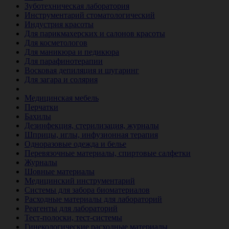
Зуботехническая лаборатория
Инструментарий стоматологический
Индустрия красоты
Для парикмахерских и салонов красоты
Для косметологов
Для маникюра и педикюра
Для парафинотерапии
Восковая депиляция и шугаринг
Для загара и солярия
Ветеринария
Медицинская мебель
Перчатки
Бахилы
Дезинфекция, стерилизация, журналы
Шприцы, иглы, инфузионная терапия
Одноразовые одежда и белье
Перевязочные материалы, спиртовые салфетки
Журналы
Шовные материалы
Медицинский инструментарий
Системы для забора биоматериалов
Расходные материалы для лабораторий
Реагенты для лабораторий
Тест-полоски, тест-системы
Гинекологические расходные материалы