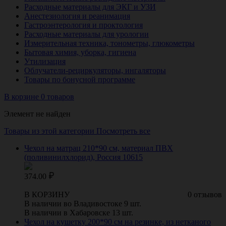
Расходные материалы для ЭКГ и УЗИ
Анестезиология и реанимация
Гастроэнтерология и проктология
Расходные материалы для урологии
Измерительная техника, тонометры, глюкометры
Бытовая химия, уборка, гигиена
Утилизация
Облучатели-рециркуляторы, ингаляторы
Товары по бонусной программе
В корзине 0 товаров
Элемент не найден
Товары из этой категории
Посмотреть все
Чехол на матрац 210*90 см, материал ПВХ
(поливинилхлорид), Россия 10615
374.00
В КОРЗИНУ
0 отзывов
В наличии во Владивостоке 9 шт.
В наличии в Хабаровске 13 шт.
Чехол на кушетку 200*90 см на резинке, из нетканого