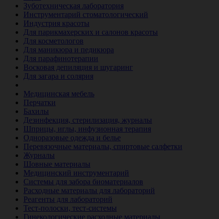
Зуботехническая лаборатория
Инструментарий стоматологический
Индустрия красоты
Для парикмахерских и салонов красоты
Для косметологов
Для маникюра и педикюра
Для парафинотерапии
Восковая депиляция и шугаринг
Для загара и солярия
Ветеринария
Медицинская мебель
Перчатки
Бахилы
Дезинфекция, стерилизация, журналы
Шприцы, иглы, инфузионная терапия
Одноразовые одежда и белье
Перевязочные материалы, спиртовые салфетки
Журналы
Шовные материалы
Медицинский инструментарий
Системы для забора биоматериалов
Расходные материалы для лабораторий
Реагенты для лабораторий
Тест-полоски, тест-системы
Гинекологические расходные материалы