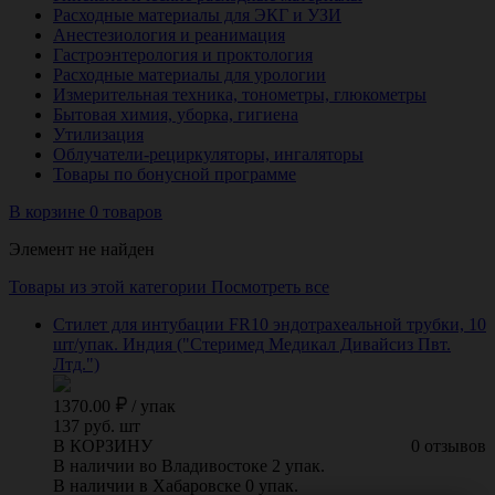
Расходные материалы для ЭКГ и УЗИ
Анестезиология и реанимация
Гастроэнтерология и проктология
Расходные материалы для урологии
Измерительная техника, тонометры, глюкометры
Бытовая химия, уборка, гигиена
Утилизация
Облучатели-рециркуляторы, ингаляторы
Товары по бонусной программе
В корзине 0 товаров
Элемент не найден
Товары из этой категории
Посмотреть все
Стилет для интубации FR10 эндотрахеальной трубки, 10
шт/упак. Индия ("Стеримед Медикал Дивайсиз Пвт.
Лтд.")
1370.00
/
упак
137 руб. шт
В КОРЗИНУ
0 отзывов
В наличии во Владивостоке 2 упак.
В наличии в Хабаровске 0 упак.