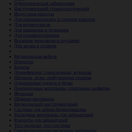
Зуботехническая лаборатория
Инструментарий стоматологический
Индустрия красоты
Для парикмахерских и салонов красоты
Для косметологов
Для маникюра и педикюра
Для парафинотерапии
Восковая депиляция и шугаринг
Для загара и солярия
Ветеринария
Медицинская мебель
Перчатки
Бахилы
Дезинфекция, стерилизация, журналы
Шприцы, иглы, инфузионная терапия
Одноразовые одежда и белье
Перевязочные материалы, спиртовые салфетки
Журналы
Шовные материалы
Медицинский инструментарий
Системы для забора биоматериалов
Расходные материалы для лабораторий
Реагенты для лабораторий
Тест-полоски, тест-системы
Гинекологические расходные материалы