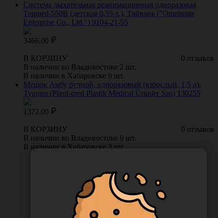
Система дыхательная реанимационная одноразовая
Topmed-550В (детская 0,55 л.), Тайвань ("Omnimate
Enterprise Co., Ltd.") 9104-21-55
3466.00
В КОРЗИНУ
0 отзывов
В наличии во Владивостоке 2 шт.
В наличии в Хабаровске 0 шт.
Мешок Амбу ручной, одноразовый (взрослый, 1,5 л),
Турция (Plasti-med Plastik Medical Ürünler San) 130255
1372.00
В КОРЗИНУ
0 отзывов
В наличии во Владивостоке 9 шт.
В наличии в Хабаровске 3 шт.