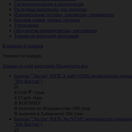
Гастроэнтерология и проктология
Расходные материалы для урологии
Измерительная техника, тонометры, глюкометры
Бытовая химия, уборка, гигиена
Утилизация
Облучатели-рециркуляторы, ингаляторы
Товары по бонусной программе
В корзине 0 товаров
Элемент не найден
Товары из этой категории
Посмотреть все
Бахилы "Экстра" ЮГВ-Э лайт/VEM2 медицинские одноразо
"Юг-Восток")
413.00
/
упак
4.13 руб. пара
В КОРЗИНУ
В наличии во Владивостоке 509 упак.
В наличии в Хабаровске 204 упак.
Бахилы "Экстра" ЮГВ-Экс/VEM1 медицинские одноразовые
"Юг-Восток")