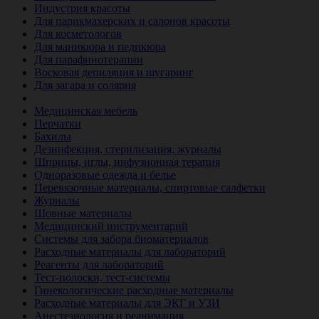
Индустрия красоты
Для парикмахерских и салонов красоты
Для косметологов
Для маникюра и педикюра
Для парафинотерапии
Восковая депиляция и шугаринг
Для загара и солярия
Ветеринария
Медицинская мебель
Перчатки
Бахилы
Дезинфекция, стерилизация, журналы
Шприцы, иглы, инфузионная терапия
Одноразовые одежда и белье
Перевязочные материалы, спиртовые салфетки
Журналы
Шовные материалы
Медицинский инструментарий
Системы для забора биоматериалов
Расходные материалы для лабораторий
Реагенты для лабораторий
Тест-полоски, тест-системы
Гинекологические расходные материалы
Расходные материалы для ЭКГ и УЗИ
Анестезиология и реанимация