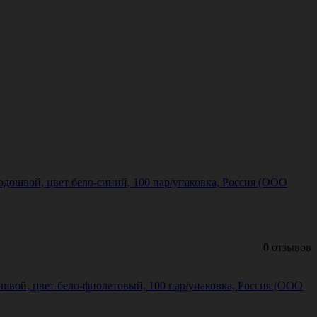
дошвой, цвет бело-синий, 100 пар/упаковка, Россия (ООО
0 отзывов
швой, цвет бело-фиолетовый, 100 пар/упаковка, Россия (ООО