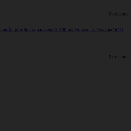
0 отзывов
швой, цвет бело-оранжевый, 100 пар/упаковка, Россия (ООО
0 отзывов