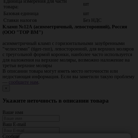
Единица измерения для части
шт
товара:
Базовая единица
шт
Ставки налогов
Без НДС
Кламп №12А (асимметричный, левосторонний), Россия
(ООО "ТОР ВМ")
асимметричный кламп с горизонтальными зазубренными
"челюстями" (tiger-тип), левосторонний, для верхних моляров
с треугольной формой коронки, наиболее часто используется
для наложения на верхние моляры, возможно наложение на
третьи верхние моляры
В описании товара могут иметь место неточности или
недостающая информация. Если вы заметили такую проблему
—
сообщите нам
.
×
Укажите неточность в описании товара
Ваше имя
Ваш E-mail
Сообщение