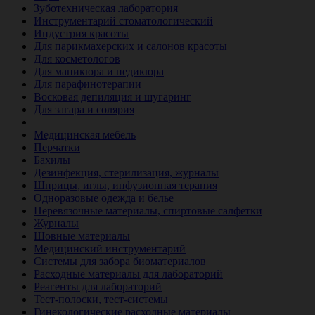
Зуботехническая лаборатория
Инструментарий стоматологический
Индустрия красоты
Для парикмахерских и салонов красоты
Для косметологов
Для маникюра и педикюра
Для парафинотерапии
Восковая депиляция и шугаринг
Для загара и солярия
Ветеринария
Медицинская мебель
Перчатки
Бахилы
Дезинфекция, стерилизация, журналы
Шприцы, иглы, инфузионная терапия
Одноразовые одежда и белье
Перевязочные материалы, спиртовые салфетки
Журналы
Шовные материалы
Медицинский инструментарий
Системы для забора биоматериалов
Расходные материалы для лабораторий
Реагенты для лабораторий
Тест-полоски, тест-системы
Гинекологические расходные материалы