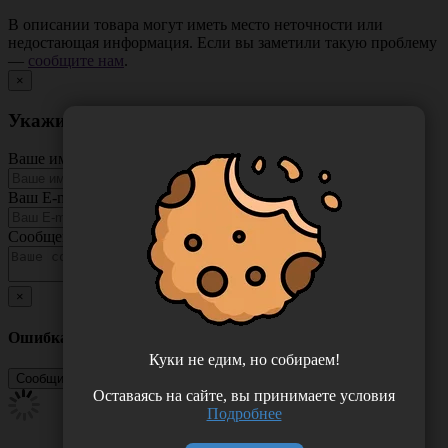
В описании товара могут иметь место неточности или
недостающая информация. Если вы заметили такую проблему
—
сообщите нам
.
×
Укажите неточность в описании товара
Ваше имя
Ваш E-mail
Сообщение
×
Ошибка
Куки не едим, но собираем!
Оставаясь на сайте, вы принимаете условия
Подробнее