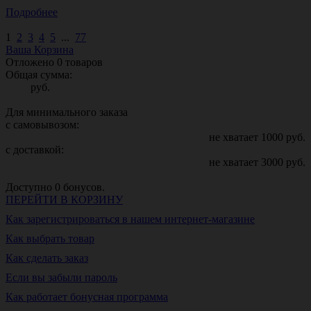
Подробнее
1
2
3
4
5
...
77
Ваша Корзина
Отложено
0
товаров
Общая сумма:
руб.
Для минимального заказа
с самовывозом:
не хватает
1000
руб.
с доставкой:
не хватает
3000
руб.
Доступно
0
бонусов.
ПЕРЕЙТИ В КОРЗИНУ
Как зарегистрироваться в нашем интернет-магазине
Как выбрать товар
Как сделать заказ
Если вы забыли пароль
Как работает бонусная программа