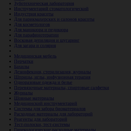
Зуботехническая лаборатория
Инструментарий стоматологический
Индустрия красоты
Для парикмахерских и салонов красоты
Для косметологов
Для маникюра и педикюра
Для парафинотерапии
Восковая депиляция и шугаринг
Для загара и солярия
Ветеринария
Медицинская мебель
Перчатки
Бахилы
Дезинфекция, стерилизация, журналы
Шприцы, иглы, инфузионная терапия
Одноразовые одежда и белье
Перевязочные материалы, спиртовые салфетки
Журналы
Шовные материалы
Медицинский инструментарий
Системы для забора биоматериалов
Расходные материалы для лабораторий
Реагенты для лабораторий
Тест-полоски, тест-системы
Гинекологические расходные материалы