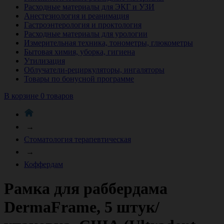
Расходные материалы для ЭКГ и УЗИ
Анестезиология и реанимация
Гастроэнтерология и проктология
Расходные материалы для урологии
Измерительная техника, тонометры, глюкометры
Бытовая химия, уборка, гигиена
Утилизация
Облучатели-рециркуляторы, ингаляторы
Товары по бонусной программе
В корзине 0 товаров
→
Стоматология терапевтическая
→
Коффердам
Рамка для раббердама
DermaFrame, 5 штук/