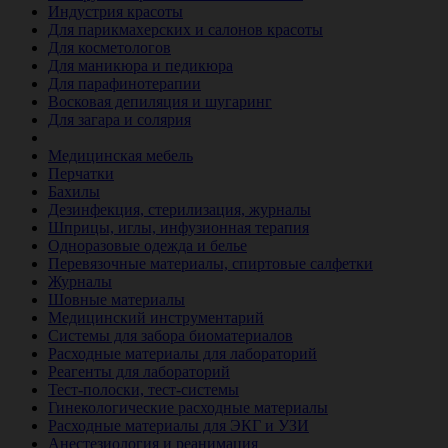
Индустрия красоты
Для парикмахерских и салонов красоты
Для косметологов
Для маникюра и педикюра
Для парафинотерапии
Восковая депиляция и шугаринг
Для загара и солярия
Ветеринария
Медицинская мебель
Перчатки
Бахилы
Дезинфекция, стерилизация, журналы
Шприцы, иглы, инфузионная терапия
Одноразовые одежда и белье
Перевязочные материалы, спиртовые салфетки
Журналы
Шовные материалы
Медицинский инструментарий
Системы для забора биоматериалов
Расходные материалы для лабораторий
Реагенты для лабораторий
Тест-полоски, тест-системы
Гинекологические расходные материалы
Расходные материалы для ЭКГ и УЗИ
Анестезиология и реанимация