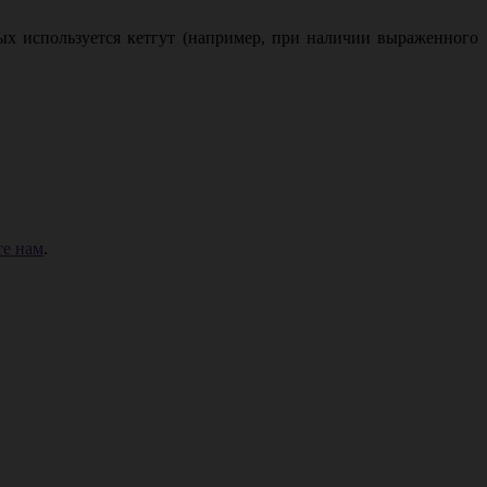
ых используется кетгут (например, при наличии выраженного
е нам
.