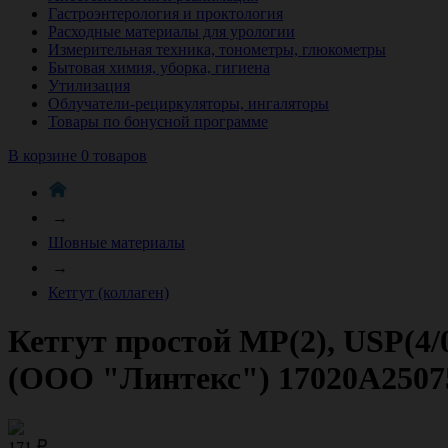
Гастроэнтерология и проктология
Расходные материалы для урологии
Измерительная техника, тонометры, глюкометры
Бытовая химия, уборка, гигиена
Утилизация
Облучатели-рециркуляторы, ингаляторы
Товары по бонусной программе
В корзине 0 товаров
→
Шовные материалы
→
Кетгут (коллаген)
Кетгут простой МР(2), USР(4/
(ООО "Линтекс") 17020A2507
171