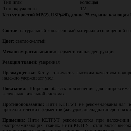
Тип иглы
колющая
Тип окружности
1/2
Кетгут простой МР(2), USР(4/0), длина 75 см, игла колюща
Состав
: натуральный коллагеновый материал из очищенной со
Цвет:
светло-желтый
Механизм рассасывания:
ферментативная деструкция
Реакция тканей:
умеренная
Преимущества:
Кетгут отличается высоким качеством полиро
надежно удерживает узел.
Показания:
Широкая область применения для аппроксимац
желчевыделительной системах.
Противопоказания:
Нити КЕТГУТ не рекомендованы для исп
протеолитических ферментов (желудок, двенадцатиперстная ки
Примение:
Нити КЕТГУТ рекомендуются при наложении ш
быстрозаживающих тканях. Нити КЕТГУТ отличаются высокой
техники завязывания, а также с помощью инструментов.