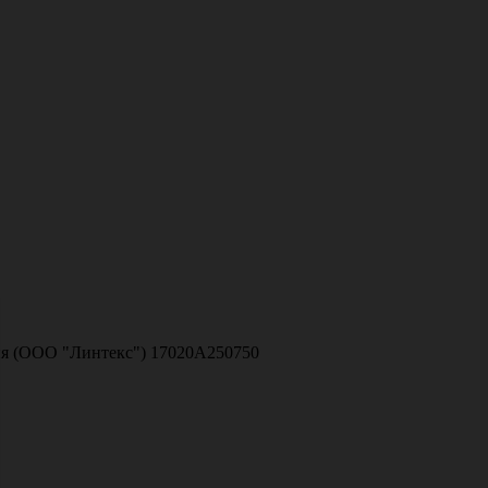
ссия (ООО "Линтекс") 17020A250750