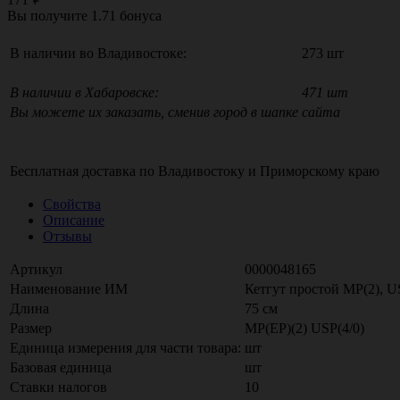
Вы получите
1.71
бонуса
В наличии во Владивостоке:
273 шт
В наличии в Хабаровске:
471 шт
Вы можете их заказать, сменив город в шапке сайта
Бесплатная доставка по
Владивостоку
и
Приморскому краю
Свойства
Описание
Отзывы
Артикул
0000048165
Наименование ИМ
Кетгут простой МР(2), U
Длина
75 см
Размер
МР(EP)(2) USР(4/0)
Единица измерения для части товара:
шт
Базовая единица
шт
Ставки налогов
10