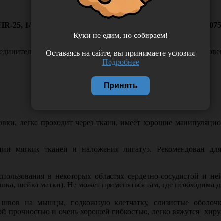
я HR-25, 1/2 окружности, Россия (ООО "Линтекс") 17020A2507
Куки не едим, но собираем!
единительной ткани подслизистого слоя тонкого кишечника ове
Оставаясь на сайте, вы принимаете условия
Подробнее
Принять
вки, легко проходит через ткани, имеет хорошие манипуляцио
ии мягких тканей и наложения лигатур. Рекомендован дл
ользования в некоторых областях сердечно-сосудистой и не
шка, шейка матки). Не может применяться там, где необходима 
вов на мышцы, подкожную клетчатку, слизистые оболочк
 прочностью и очень хорошей гибкостью, легко вяжутся хирур