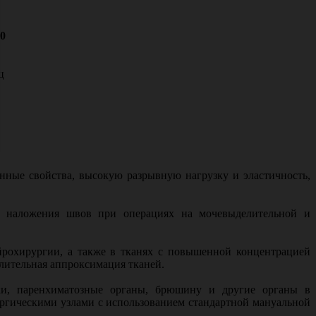
50
ц
нные свойства, высокую разрывную нагрузку и эластичность,
я наложения швов при операциях на мочевыделительной и
йрохирургии, а также в тканях с повышенной концентрацией
длительная аппроксимация тканей.
и, паренхиматозные органы, брюшину и другие органы в
гическими узлами с использованием стандартной мануальной