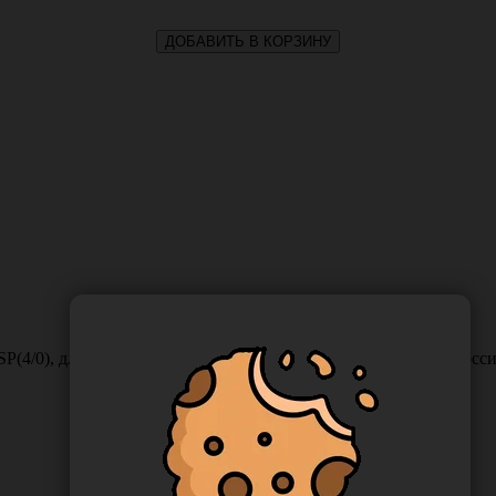
ДОБАВИТЬ В КОРЗИНУ
SР(4/0), длина 75 см, игла колющая HR-25, 1/2 окружности, Ро