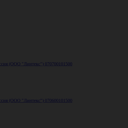
Россия (ООО "Линтекс") 070700101500
Россия (ООО "Линтекс") 070600101500