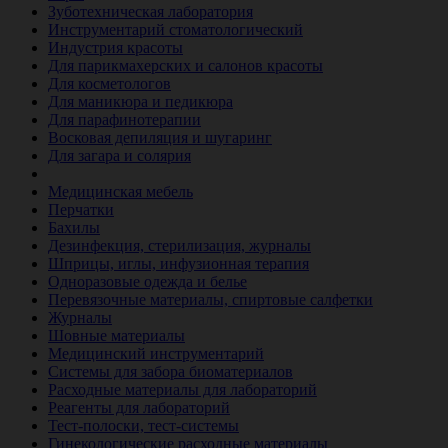
Зуботехническая лаборатория
Инструментарий стоматологический
Индустрия красоты
Для парикмахерских и салонов красоты
Для косметологов
Для маникюра и педикюра
Для парафинотерапии
Восковая депиляция и шугаринг
Для загара и солярия
Ветеринария
Медицинская мебель
Перчатки
Бахилы
Дезинфекция, стерилизация, журналы
Шприцы, иглы, инфузионная терапия
Одноразовые одежда и белье
Перевязочные материалы, спиртовые салфетки
Журналы
Шовные материалы
Медицинский инструментарий
Системы для забора биоматериалов
Расходные материалы для лабораторий
Реагенты для лабораторий
Тест-полоски, тест-системы
Гинекологические расходные материалы