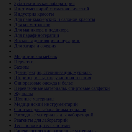
Зуботехническая лаборатория
Инструментарий стоматологический
Индустрия красоты
Для парикмахерских и салонов красоты
Для косметологов
Для маникюра и педикюра
Для парафинотерапии
Восковая депиляция и шугаринг
Для загара и солярия
Ветеринария
Медицинская мебель
Перчатки
Бахилы
Дезинфекция, стерилизация, журналы
Шприцы, иглы, инфузионная терапия
Одноразовые одежда и белье
Перевязочные материалы, спиртовые салфетки
Журналы
Шовные материалы
Медицинский инструментарий
Системы для забора биоматериалов
Расходные материалы для лабораторий
Реагенты для лабораторий
Тест-полоски, тест-системы
Гинекологические расходные материалы