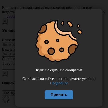
В описании товара могут иметь место неточности или
недостающая информация. Если вы заметили такую проблему
—
сообщите нам
.
×
Укажите неточность в описании товара
Ваше имя
Ваш E-mail
Сообщение
Куки не едим, но собираем!
×
Оставаясь на сайте, вы принимаете условия
Ошибка
Подробнее
Принять