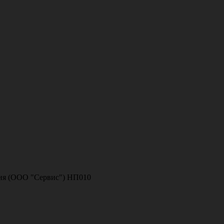
ссия (ООО "Сервис") НП010