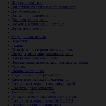
Индустрия красоты
Для парикмахерских и салонов красоты
Для косметологов
Для маникюра и педикюра
Для парафинотерапии
Восковая депиляция и шугаринг
Для загара и солярия
Ветеринария
Медицинская мебель
Перчатки
Бахилы
Дезинфекция, стерилизация, журналы
Шприцы, иглы, инфузионная терапия
Одноразовые одежда и белье
Перевязочные материалы, спиртовые салфетки
Журналы
Шовные материалы
Медицинский инструментарий
Системы для забора биоматериалов
Расходные материалы для лабораторий
Реагенты для лабораторий
Тест-полоски, тест-системы
Гинекологические расходные материалы
Расходные материалы для ЭКГ и УЗИ
Анестезиология и реанимация