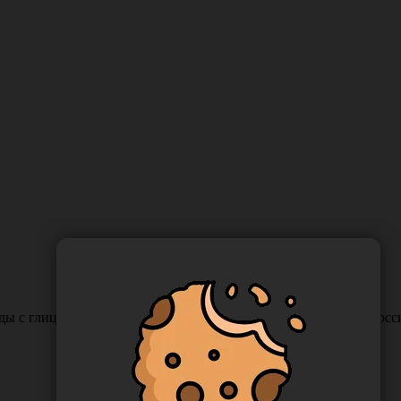
ды с глицерином "Queen" Эконом, аромат "Апельсин", 5 л., Ро