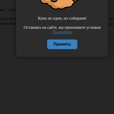
мат "Апельсин", 5 л., Россия (ООО "Сервис") НП010
Куки не едим, но собираем!
сина. Консистенция средства обеспечивает экономичный расход 
ающая информация. Если вы заметили такую проблему —
сообщит
Оставаясь на сайте, вы принимаете условия
Подробнее
Принять