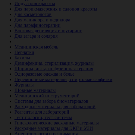
Индустрия красоты
Для парикмахерских и салонов красоты
Для косметологов
Для маникюра и педикюра
Для парафинотерапии
Восковая депиляция и шугаринг
Для загара и солярия
Ветеринария
Медицинская мебель
Перчатки
Бахилы
Дезинфекция, стерилизация, журналы
Шприцы, иглы, инфузионная терапия
Одноразовые одежда и белье
Перевязочные материалы, спиртовые салфетки
Журналы
Шовные материалы
Медицинский инструментарий
Системы для забора биоматериалов
Расходные материалы для лабораторий
Реагенты для лабораторий
Тест-полоски, тест-системы
Гинекологические расходные материалы
Расходные материалы для ЭКГ и УЗИ
Анестезиология и реанимация