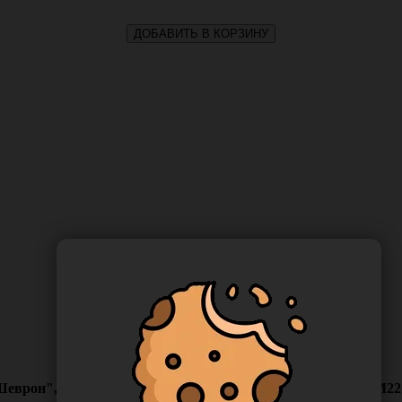
ДОБАВИТЬ В КОРЗИНУ
Шеврон", 10 штук/упаковка, Россия (ООО "Бозон") ШВНМ22