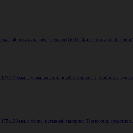
ка", 40 штук/упаковка, Россия (ООО "Фитосанитарный сервис
75х130 мм, в упаковке: нетканый материал Термобонд, средсти
75х130 мм, в банке: нетканый материал Термобонд, средстиво д