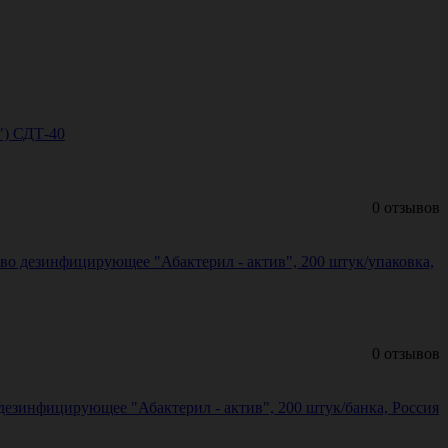
") СДТ-40
0 отзывов
во дезинфицирующее "Абактерил - актив", 200 штук/упаковка,
0 отзывов
езинфицирующее "Абактерил - актив", 200 штук/банка, Россия