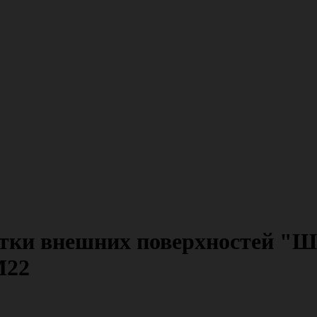
тки внешних поверхностей "Ше
М22