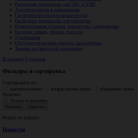
Расходные материалы для ЭКГ и УЗИ
Анестезиология и реанимация
Гастроэнтерология и проктология
Расходные материалы для урологии
Измерительная техника, тонометры, глюкометры
Бытовая химия, уборка, гигиена
Утилизация
Облучатели-рециркуляторы, ингаляторы
Товары по бонусной программе
В корзине 0 товаров
Фильтры и сортировка
Сортировать по
наименованию
возрастанию цены
убыванию цены
Наличие
Только в наличии
Раздел не найден.
Новости