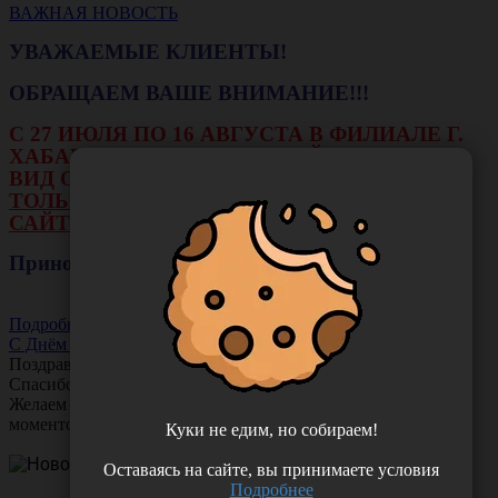
ВАЖНАЯ НОВОСТЬ
УВАЖАЕМЫЕ КЛИЕНТЫ!
ОБРАЩАЕМ ВАШЕ ВНИМАНИЕ!!!
С 27 ИЮЛЯ ПО 16 АВГУСТА В ФИЛИАЛЕ Г.
ХАБАРОВСКА НЕ БУДЕТ ДЕЙСТВОВАТЬ
ВИД ОПЛАТЫ: НАЛИЧНЫЕ И ТЕРМИНАЛ.
ТОЛЬКО ОПЛАТА ОНЛАЙН НА НАШЕМ
САЙТЕ ИЛИ ЧЕРЕЗ РАСЧЕТНЫЙ СЧЕТ.
Приносим свои извинения!
Подробнее
С Днём Акушера-Гинеколога!
Поздравляем с Днём
Акушера-Гинеколога!
Спасибо за ваш труд, заботу и тепло!
Желаем вам любви, здоровья и множество счастливых
моментов!
Куки не едим, но собираем!
Оставаясь на сайте, вы принимаете условия
Подробнее