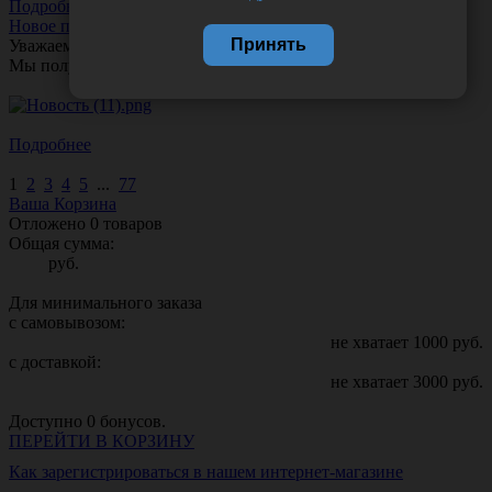
Подробнее
Новое поступление!
Принять
Уважаемые клиенты!
Мы получили новое поступление шприцев
Comfy Touch
Подробнее
1
2
3
4
5
...
77
Ваша Корзина
Отложено
0
товаров
Общая сумма:
руб.
Для минимального заказа
с самовывозом:
не хватает
1000
руб.
с доставкой:
не хватает
3000
руб.
Доступно
0
бонусов.
ПЕРЕЙТИ В КОРЗИНУ
Как зарегистрироваться в нашем интернет-магазине