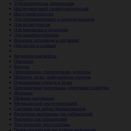
Зуботехническая лаборатория
Инструментарий стоматологический
Индустрия красоты
Для парикмахерских и салонов красоты
Для косметологов
Для маникюра и педикюра
Для парафинотерапии
Восковая депиляция и шугаринг
Для загара и солярия
Ветеринария
Медицинская мебель
Перчатки
Бахилы
Дезинфекция, стерилизация, журналы
Шприцы, иглы, инфузионная терапия
Одноразовые одежда и белье
Перевязочные материалы, спиртовые салфетки
Журналы
Шовные материалы
Медицинский инструментарий
Системы для забора биоматериалов
Расходные материалы для лабораторий
Реагенты для лабораторий
Тест-полоски, тест-системы
Гинекологические расходные материалы