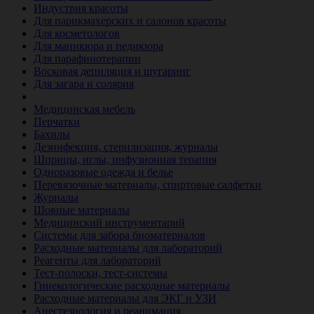
Индустрия красоты
Для парикмахерских и салонов красоты
Для косметологов
Для маникюра и педикюра
Для парафинотерапии
Восковая депиляция и шугаринг
Для загара и солярия
Ветеринария
Медицинская мебель
Перчатки
Бахилы
Дезинфекция, стерилизация, журналы
Шприцы, иглы, инфузионная терапия
Одноразовые одежда и белье
Перевязочные материалы, спиртовые салфетки
Журналы
Шовные материалы
Медицинский инструментарий
Системы для забора биоматериалов
Расходные материалы для лабораторий
Реагенты для лабораторий
Тест-полоски, тест-системы
Гинекологические расходные материалы
Расходные материалы для ЭКГ и УЗИ
Анестезиология и реанимация