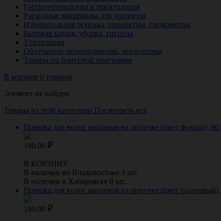
Гастроэнтерология и проктология
Расходные материалы для урологии
Измерительная техника, тонометры, глюкометры
Бытовая химия, уборка, гигиена
Утилизация
Облучатели-рециркуляторы, ингаляторы
Товары по бонусной программе
В корзине 0 товаров
Элемент не найден
Товары из этой категории
Посмотреть все
Повязка для волос махровая на липучке (цвет фуксия), 60
190.00
В КОРЗИНУ
В наличии во Владивостоке 3 шт.
В наличии в Хабаровске 0 шт.
Повязка для волос махровая на липучке (цвет салатовый),
190.00