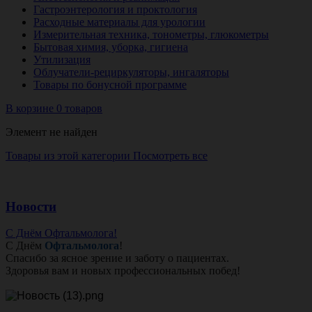
Гастроэнтерология и проктология
Расходные материалы для урологии
Измерительная техника, тонометры, глюкометры
Бытовая химия, уборка, гигиена
Утилизация
Облучатели-рециркуляторы, ингаляторы
Товары по бонусной программе
В корзине 0 товаров
Элемент не найден
Товары из этой категории
Посмотреть все
Новости
С Днём Офтальмолога!
С Днём
Офтальмолога
!
Спасибо за ясное зрение и заботу о пациентах.
Здоровья вам и новых профессиональных побед!