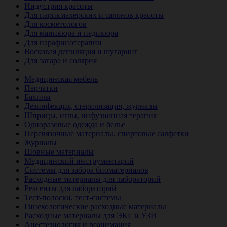
Индустрия красоты
Для парикмахерских и салонов красоты
Для косметологов
Для маникюра и педикюра
Для парафинотерапии
Восковая депиляция и шугаринг
Для загара и солярия
Ветеринария
Медицинская мебель
Перчатки
Бахилы
Дезинфекция, стерилизация, журналы
Шприцы, иглы, инфузионная терапия
Одноразовые одежда и белье
Перевязочные материалы, спиртовые салфетки
Журналы
Шовные материалы
Медицинский инструментарий
Системы для забора биоматериалов
Расходные материалы для лабораторий
Реагенты для лабораторий
Тест-полоски, тест-системы
Гинекологические расходные материалы
Расходные материалы для ЭКГ и УЗИ
Анестезиология и реанимация