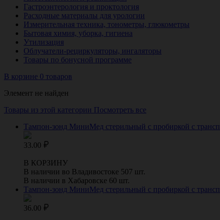
Гастроэнтерология и проктология
Расходные материалы для урологии
Измерительная техника, тонометры, глюкометры
Бытовая химия, уборка, гигиена
Утилизация
Облучатели-рециркуляторы, ингаляторы
Товары по бонусной программе
В корзине 0 товаров
Элемент не найден
Товары из этой категории
Посмотреть все
Тампон-зонд МиниМед стерильный с пробиркой с трансп
33.00
В КОРЗИНУ
В наличии во Владивостоке 507 шт.
В наличии в Хабаровске 60 шт.
Тампон-зонд МиниМед стерильный с пробиркой с трансп
36.00