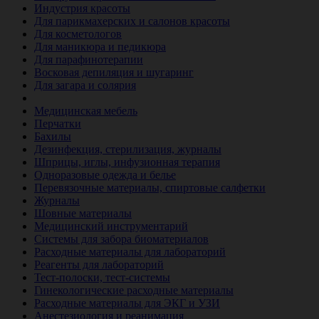
Индустрия красоты
Для парикмахерских и салонов красоты
Для косметологов
Для маникюра и педикюра
Для парафинотерапии
Восковая депиляция и шугаринг
Для загара и солярия
Ветеринария
Медицинская мебель
Перчатки
Бахилы
Дезинфекция, стерилизация, журналы
Шприцы, иглы, инфузионная терапия
Одноразовые одежда и белье
Перевязочные материалы, спиртовые салфетки
Журналы
Шовные материалы
Медицинский инструментарий
Системы для забора биоматериалов
Расходные материалы для лабораторий
Реагенты для лабораторий
Тест-полоски, тест-системы
Гинекологические расходные материалы
Расходные материалы для ЭКГ и УЗИ
Анестезиология и реанимация