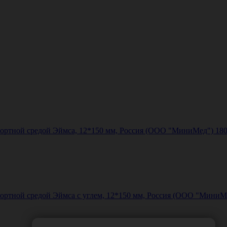
ортной средой Эймса, 12*150 мм, Россия (ООО "МиниМед") 18
ортной средой Эймса с углем, 12*150 мм, Россия (ООО "МиниМ