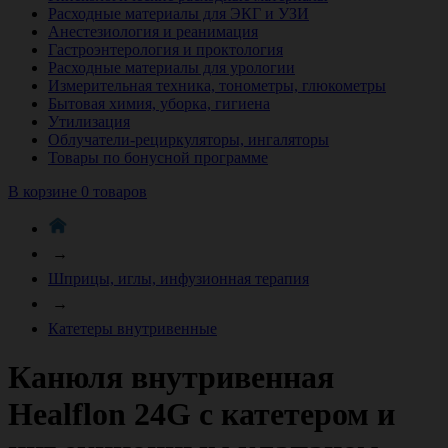
Расходные материалы для ЭКГ и УЗИ
Анестезиология и реанимация
Гастроэнтерология и проктология
Расходные материалы для урологии
Измерительная техника, тонометры, глюкометры
Бытовая химия, уборка, гигиена
Утилизация
Облучатели-рециркуляторы, ингаляторы
Товары по бонусной программе
В корзине 0 товаров
→
Шприцы, иглы, инфузионная терапия
→
Катетеры внутривенные
Канюля внутривенная
Healflon 24G с катетером и