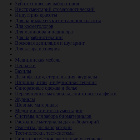
Зуботехническая лаборатория
Инструментарий стоматологический
Индустрия красоты
Для парикмахерских и салонов красоты
Для косметологов
Для маникюра и педикюра
Для парафинотерапии
Восковая депиляция и шугаринг
Для загара и солярия
Ветеринария
Медицинская мебель
Перчатки
Бахилы
Дезинфекция, стерилизация, журналы
Шприцы, иглы, инфузионная терапия
Одноразовые одежда и белье
Перевязочные материалы, спиртовые салфетки
Журналы
Шовные материалы
Медицинский инструментарий
Системы для забора биоматериалов
Расходные материалы для лабораторий
Реагенты для лабораторий
Тест-полоски, тест-системы
Гинекологические расходные материалы