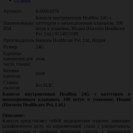
Отзывы
Артикул
Б-00001074
Канюля внутривенная Healflon 24G с
Наименование
катетером и инъекционным клапаном, 100
ИМ
штук в упаковке, Индия (Harsoria Healthcare
Pvt. Ltd.) 01240210IR
Производитель
Harsoria Healthcare Pvt. Ltd, Индия
Размер
24G
Единица
измерения для
упак
части товара:
Базовая
упак
единица
Ставки
Без НДС
налогов
Канюля внутривенная Healflon 24G с катетером и
инъекционным клапаном, 100 штук в упаковке, Индия
(Harsoria Healthcare Pvt. Ltd.)
Описание:
Канюля представляет собой медицинское изделие, имеющее
шлифованную иглу, из нержавеющей стали с ультратонким,
ультраострым и тройным фасетным скосом, с конической