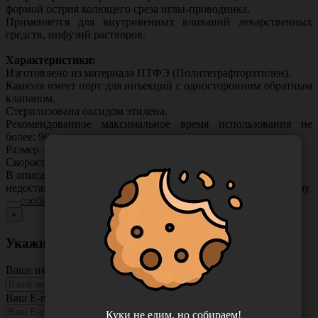
формой острия колющего среза иглы-проводника.
Применяется для внутривенных вливаний лекарственных
средств, инфузий растворов.
Характеристики:
Изготовлено из материала ПТФЭ (Политетрафторэтилен).
Канюля имеет порт для инъекций с односторонним обратным
клапаном.
Стерилизована оксидом этилена.
Рекомендованное максимальное время использования не
более: 96 часов.
Размер — 24G, длина не менее 19,0 мм.
Скорость потока — 18 мл/мин.
В описании товара могут иметь место неточности или
недостающая информация. Если вы заметили такую проблему
—
сообщите нам
.
×
Укажите неточность в описании товара
Ваше имя
Ваш E-mail
Куки не едим, но собираем!