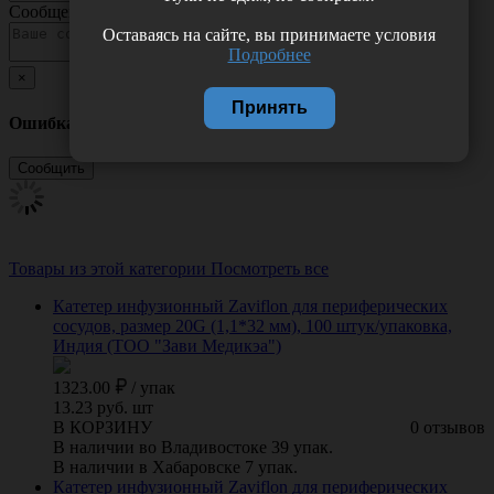
Сообщение
Оставаясь на сайте, вы принимаете условия
Подробнее
×
Принять
Ошибка
Товары из этой категории
Посмотреть все
Катетер инфузионный Zaviflon для периферических
сосудов, размер 20G (1,1*32 мм), 100 штук/упаковка,
Индия (ТОО "Зави Медикэа")
1323.00
/
упак
13.23 руб. шт
В КОРЗИНУ
0 отзывов
В наличии во Владивостоке 39 упак.
В наличии в Хабаровске 7 упак.
Катетер инфузионный Zaviflon для периферических