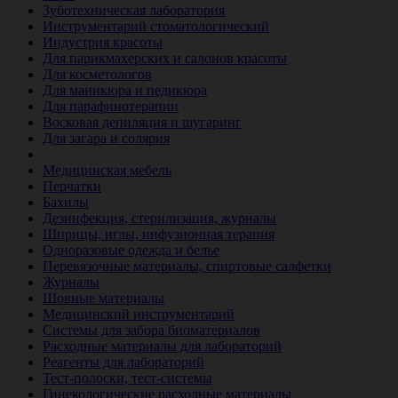
Зуботехническая лаборатория
Инструментарий стоматологический
Индустрия красоты
Для парикмахерских и салонов красоты
Для косметологов
Для маникюра и педикюра
Для парафинотерапии
Восковая депиляция и шугаринг
Для загара и солярия
Ветеринария
Медицинская мебель
Перчатки
Бахилы
Дезинфекция, стерилизация, журналы
Шприцы, иглы, инфузионная терапия
Одноразовые одежда и белье
Перевязочные материалы, спиртовые салфетки
Журналы
Шовные материалы
Медицинский инструментарий
Системы для забора биоматериалов
Расходные материалы для лабораторий
Реагенты для лабораторий
Тест-полоски, тест-системы
Гинекологические расходные материалы