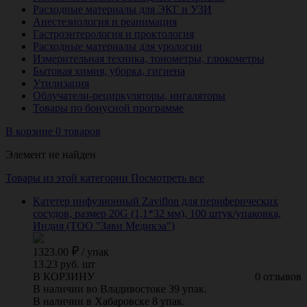
Расходные материалы для ЭКГ и УЗИ
Анестезиология и реанимация
Гастроэнтерология и проктология
Расходные материалы для урологии
Измерительная техника, тонометры, глюкометры
Бытовая химия, уборка, гигиена
Утилизация
Облучатели-рециркуляторы, ингаляторы
Товары по бонусной программе
В корзине 0 товаров
Элемент не найден
Товары из этой категории
Посмотреть все
Катетер инфузионный Zaviflon для периферических
сосудов, размер 20G (1,1*32 мм), 100 штук/упаковка,
Индия (ТОО "Зави Медикэа")
1323.00
/
упак
13.23 руб. шт
В КОРЗИНУ
0 отзывов
В наличии во Владивостоке 39 упак.
В наличии в Хабаровске 8 упак.