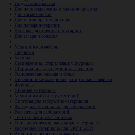
Индустрия красоты
Для парикмахерских и салонов красоты
Для косметологов
Для маникюра и педикюра
Для парафинотерапии
Восковая депиляция и шугаринг
Для загара и солярия
Ветеринария
Медицинская мебель
Перчатки
Бахилы
Дезинфекция, стерилизация, журналы
Шприцы, иглы, инфузионная терапия
Одноразовые одежда и белье
Перевязочные материалы, спиртовые салфетки
Журналы
Шовные материалы
Медицинский инструментарий
Системы для забора биоматериалов
Расходные материалы для лабораторий
Реагенты для лабораторий
Тест-полоски, тест-системы
Гинекологические расходные материалы
Расходные материалы для ЭКГ и УЗИ
Анестезиология и реанимация