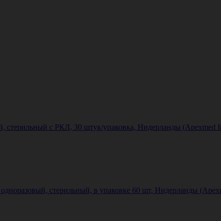
стерильный с РКЛ, 30 штук/упаковка, Нидерланды (Apexmed Inte
дноразовый, стерильный, в упаковке 60 шт, Нидерланды (Apexmed