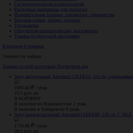
Гастроэнтерология и проктология
Расходные материалы для урологии
Измерительная техника, тонометры, глюкометры
Бытовая химия, уборка, гигиена
Утилизация
Облучатели-рециркуляторы, ингаляторы
Товары по бонусной программе
В корзине 0 товаров
Элемент не найден
Товары из этой категории
Посмотреть все
Зонд желудочный Apexmed СН/FR14, 110 см, одноразовый, 
1005.00
/
упак
33.5 руб. шт
В КОРЗИНУ
В наличии во Владивостоке 1 упак.
В наличии в Хабаровске 0 упак.
Зонд назогастральный Apexmed СН/FR08, 120 см. С РКЛ, о
1716.00
/
упак
28.6 руб. шт