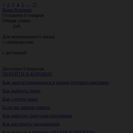
1
2
3
4
5
...
77
Ваша Корзина
Отложено
0
товаров
Общая сумма:
руб.
Для минимального заказа
с самовывозом:
с доставкой:
Доступно
0
бонусов.
ПЕРЕЙТИ В КОРЗИНУ
Как зарегистрироваться в нашем интернет-магазине
Как выбрать товар
Как сделать заказ
Если вы забыли пароль
Как работает бонусная программа
Как настроить уведомления
Как попасть в рубрику «НАШИ КЛИЕНТЫ»