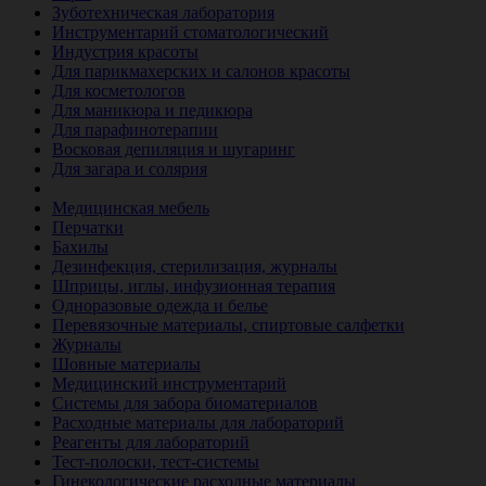
Зуботехническая лаборатория
Инструментарий стоматологический
Индустрия красоты
Для парикмахерских и салонов красоты
Для косметологов
Для маникюра и педикюра
Для парафинотерапии
Восковая депиляция и шугаринг
Для загара и солярия
Ветеринария
Медицинская мебель
Перчатки
Бахилы
Дезинфекция, стерилизация, журналы
Шприцы, иглы, инфузионная терапия
Одноразовые одежда и белье
Перевязочные материалы, спиртовые салфетки
Журналы
Шовные материалы
Медицинский инструментарий
Системы для забора биоматериалов
Расходные материалы для лабораторий
Реагенты для лабораторий
Тест-полоски, тест-системы
Гинекологические расходные материалы