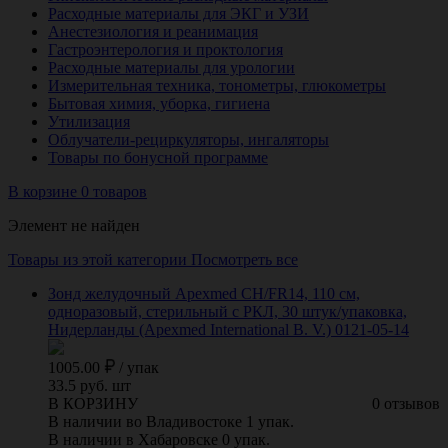
Расходные материалы для ЭКГ и УЗИ
Анестезиология и реанимация
Гастроэнтерология и проктология
Расходные материалы для урологии
Измерительная техника, тонометры, глюкометры
Бытовая химия, уборка, гигиена
Утилизация
Облучатели-рециркуляторы, ингаляторы
Товары по бонусной программе
В корзине 0 товаров
Элемент не найден
Товары из этой категории
Посмотреть все
Зонд желудочный Apexmed СН/FR14, 110 см,
одноразовый, стерильный с РКЛ, 30 штук/упаковка,
Нидерланды (Apexmed International B. V.) 0121-05-14
1005.00
/
упак
33.5 руб. шт
В КОРЗИНУ
0 отзывов
В наличии во Владивостоке 1 упак.
В наличии в Хабаровске 0 упак.