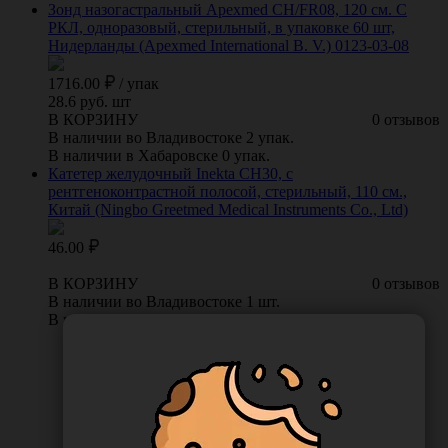
Зонд назогастральный Apexmed СН/FR08, 120 см. С
РКЛ, одноразовый, стерильный, в упаковке 60 шт,
Нидерланды (Apexmed International B. V.) 0123-03-08
1716.00
/
упак
28.6 руб. шт
В КОРЗИНУ
0 отзывов
В наличии во Владивостоке 2 упак.
В наличии в Хабаровске 0 упак.
Катетер желудочный Inekta CH30, с
рентгеноконтрастной полосой, стерильный, 110 см.,
Китай (Ningbo Greetmed Medical Instruments Co., Ltd)
46.00
В КОРЗИНУ
0 отзывов
В наличии во Владивостоке 1 шт.
В наличии в Хабаровске 0 шт.