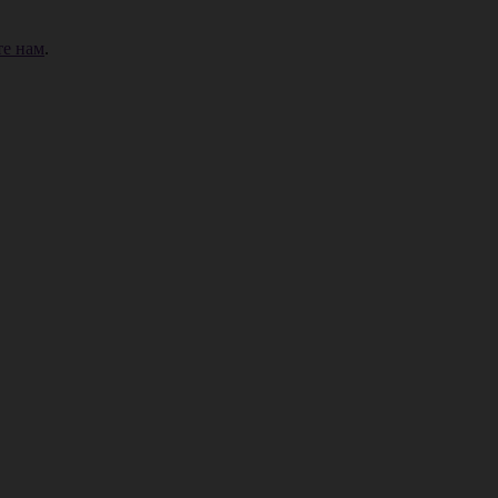
е нам
.