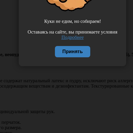
Куки не едим, но собираем!
Оставаясь на сайте, вы принимаете условия
Подробнее
Принять
, неопудренные, нестерильные, цвет черный, размер L (8.5)
е содержат натуральный латекс и пудру, исключают риск аллерг
тосодержащим веществам и дезинфектантам.
Текстурированные к
ндивидуальной защиты рук.
 перчаток.
о размера.
рчаток.