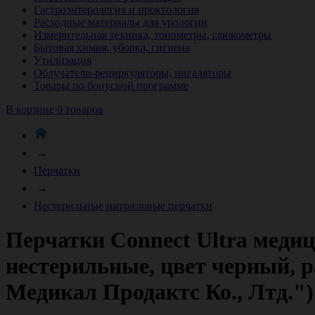
Гастроэнтерология и проктология
Расходные материалы для урологии
Измерительная техника, тонометры, глюкометры
Бытовая химия, уборка, гигиена
Утилизация
Облучатели-рециркуляторы, ингаляторы
Товары по бонусной программе
В корзине 0 товаров
→
Перчатки
→
Нестерильные нитриловые перчатки
Перчатки Connect Ultra меди
нестерильные, цвет черный, р
Медикал Продактс Ко., Лтд.")