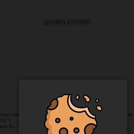
ДОБАВИТЬ В КОРЗИНУ
нские смотровые нитриловые, неопудренные, нестерильные, цвет 
тд.")
тс Ко., Лтд., Китай