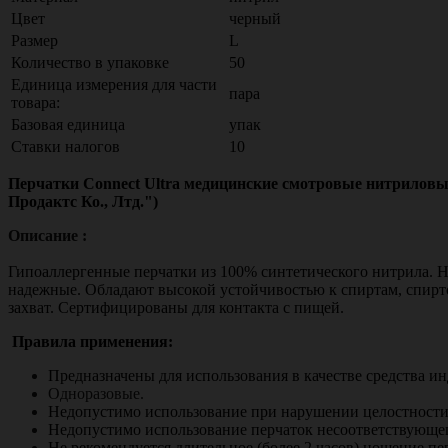
Цвет
черный
Размер
L
Количество в упаковке
50
Единица измерения для части
пара
товара:
Базовая единица
упак
Ставки налогов
10
Перчатки Connect Ultra медицинские смотровые нитриловые
Продактс Ко., Лтд.")
Описание :
Гипоаллергенные перчатки из 100% синтетического нитрила.
Н
надежные.
Обладают высокой устойчивостью к спиртам, спир
захват.
Сертифицированы для контакта с пищей.
Правила применения:
Предназначены для использования в качестве средства и
Одноразовые.
Недопустимо использование при нарушении целостности
Недопустимо использование перчаток несоответствующег
Не рекомендуется длительное (более 2 часов) ношение пе