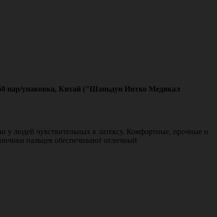
, 50 пар/упаковка, Китай ("Шаньдун Интко Медикал
ии у людей чувствительных к латексу.
Комфортные, прочные и
ончики пальцев обеспечивают отличный