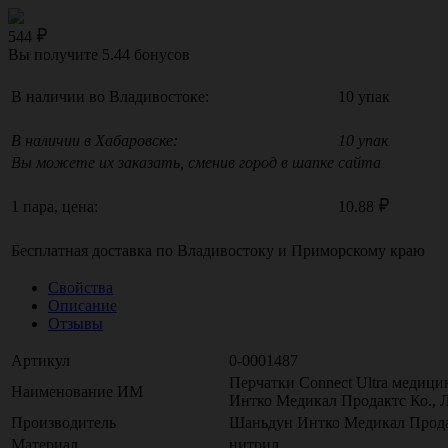
544
Вы получите
5.44
бонусов
В наличии во Владивостоке:
10 упак
В наличии в Хабаровске:
10 упак
Вы можете их заказать, сменив город в шапке сайта
1 пара, цена:
10.88
Бесплатная доставка по
Владивостоку
и
Приморскому краю
Свойства
Описание
Отзывы
Артикул
0-0001487
Перчатки Connect Ultra медици
Наименование ИМ
Интко Медикал Продактс Ко., Л
Производитель
Шаньдун Интко Медикал Продак
Материал
нитрил