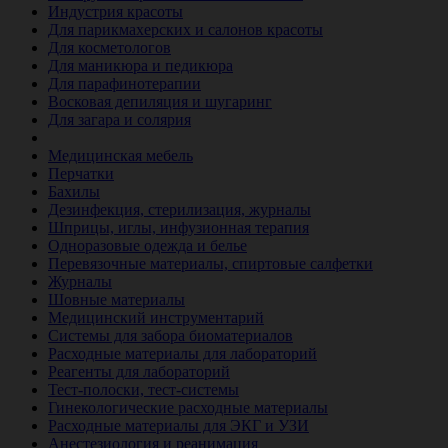
Индустрия красоты
Для парикмахерских и салонов красоты
Для косметологов
Для маникюра и педикюра
Для парафинотерапии
Восковая депиляция и шугаринг
Для загара и солярия
Ветеринария
Медицинская мебель
Перчатки
Бахилы
Дезинфекция, стерилизация, журналы
Шприцы, иглы, инфузионная терапия
Одноразовые одежда и белье
Перевязочные материалы, спиртовые салфетки
Журналы
Шовные материалы
Медицинский инструментарий
Системы для забора биоматериалов
Расходные материалы для лабораторий
Реагенты для лабораторий
Тест-полоски, тест-системы
Гинекологические расходные материалы
Расходные материалы для ЭКГ и УЗИ
Анестезиология и реанимация