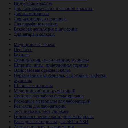
Индустрия красоты
Для парикмахерских и салонов красоты
Для косметологов
Для маникюра и педикюра
Для парафинотерапии
Восковая депиляция и шугаринг
Для загара и солярия
Ветеринария
Медицинская мебель
Перчатки
Бахилы
Дезинфекция, стерилизация, журналы
Шприцы, иглы, инфузионная терапия
Одноразовые одежда и белье
Перевязочные материалы, спиртовые салфетки
Журналы
Шовные материалы
Медицинский инструментарий
Системы для забора биоматериалов
Расходные материалы для лабораторий
Реагенты для лабораторий
Тест-полоски, тест-системы
Гинекологические расходные материалы
Расходные материалы для ЭКГ и УЗИ
Анестезиология и реанимация