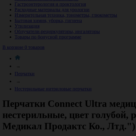
Гастроэнтерология и проктология
Расходные материалы для урологии
Измерительная техника, тонометры, глюкометры
Бытовая химия, уборка, гигиена
Утилизация
Облучатели-рециркуляторы, ингаляторы
Товары по бонусной программе
В корзине 0 товаров
→
Перчатки
→
Нестерильные нитриловые перчатки
Перчатки Connect Ultra меди
нестерильные, цвет голубой, 
Медикал Продактс Ко., Лтд.")