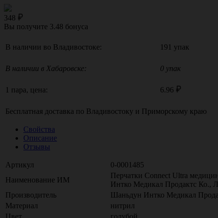
348
Вы получите
3.48
бонуса
В наличии во Владивостоке:
191 упак
В наличии в Хабаровске:
0 упак
1 пара, цена:
6.96
Бесплатная доставка по
Владивостоку
и
Приморскому краю
Свойства
Описание
Отзывы
Артикул
0-0001485
Перчатки Connect Ultra медици
Наименование ИМ
Интко Медикал Продактс Ко., Л
Производитель
Шаньдун Интко Медикал Продак
Материал
нитрил
Цвет
голубой