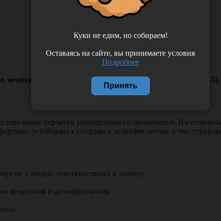
Куки не едим, но собираем!
Оставаясь на сайте, вы принимаете условия
Подробнее
, неопудренные, нестерильные, цвет голубой, размер M (7.5
Принять
ильные перчатки универсального применения. Изготовлены из
мфортные, устойчивы к спиртам и дезинфектантам, а текстуриро
лергии у людей, чувствительных к латексу.
им веществам и дезинфектантам.
хват.