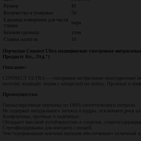
Размер
M
Количество в упаковке
50
Единица измерения для части
пара
товара:
Базовая единица
упак
Ставки налогов
10
Перчатки Connect Ultra медицинские смотровые нитриловые
Продактс Ко., Лтд.")
Описание:
CONNECT ULTRA — смотровые нитриловые неопудренные нестер
поэтому подходят людям с аллергией на латекс. Прочные и ко
Преимущества:
Гипоаллергенные перчатки из 100% синтетического нитрила.
Не содержат натурального латекса и пудры, исключают риск ал
Комфортные, прочные и надёжные.
Обладают высокой устойчивостью к спиртам, спиртосодержащ
Сертифицированы для контакта с пищей.
Текстурированные кончики пальцев обеспечивают отличный за