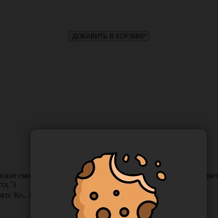
ДОБАВИТЬ В КОРЗИНУ
нские смотровые нитриловые, неопудренные, нестерильные, цвет 
тд.")
тс Ко., Лтд., Китай