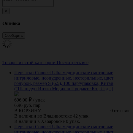
×
Ошибка
Товары из этой категории
Посмотреть все
Перчатки Connect Ultra медицинские смотровые
нитриловые, неопудренные, нестерильные, цвет
голубой, размер S (6.5), 100 пар/упаковка, Китай
("Шаньдун Интко Медикал Продактс Ко., Лтд.")
696.00
/
упак
6.96 руб. пар
В КОРЗИНУ
0 отзывов
В наличии во Владивостоке 42 упак.
В наличии в Хабаровске 0 упак.
Перчатки Connect Ultra медицинские смотровые
нитриловые, неопудренные, нестерильные, цвет