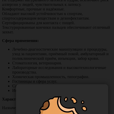
аллергии у людей, чувствительных к латексу.
Комфортные, прочные и надёжные.
Обладают высокой устойчивостью к спиртам,
спиртосодержащим веществам и дезинфектантам.
Сертифицированы для контакта с пищей.
Текстурированные кончики пальцев обеспечивают отличный
захват.
Сфера применения:
Лечебно-диагностические манипуляции и процедуры,
уход за пациентами, приёмный покой, амбулаторный и
поликлинический приём, инъекции, забор крови.
Стоматология, ветеринария.
Лабораторные исследования и высокотехнологичные
производства.
Химическая промышленность, типографии.
Гостиницы и сфера услуг.
Садовые работы.
Индустрия красоты, косметология, тату-салоны.
Характеристики:
Назначение: смотровые