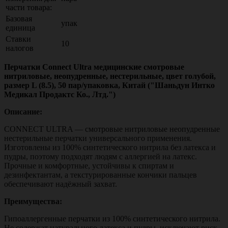
части товара:
Базовая
упак
единица
Ставки
10
налогов
Перчатки Connect Ultra медицинские смотровые
нитриловые, неопудренные, нестерильные, цвет голубой,
размер L (8.5), 50 пар/упаковка, Китай ("Шаньдун Интко
Медикал Продактс Ко., Лтд.")
Описание:
CONNECT ULTRA — смотровые нитриловые неопудренные
нестерильные перчатки универсального применения.
Изготовлены из 100% синтетического нитрила без латекса и
пудры, поэтому подходят людям с аллергией на латекс.
Прочные и комфортные, устойчивы к спиртам и
дезинфектантам, а текстурированные кончики пальцев
обеспечивают надёжный захват.
Преимущества:
Гипоаллергенные перчатки из 100% синтетического нитрила.
Не содержат натурального латекса и пудры, исключают риск