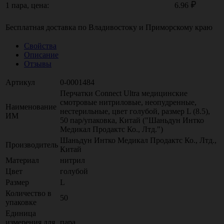
1 пара, цена:
6.96
Бесплатная доставка по
Владивостоку
и
Приморскому краю
Свойства
Описание
Отзывы
Артикул
0-0001484
Перчатки Connect Ultra медицинские
смотровые нитриловые, неопудренные,
Наименование
нестерильные, цвет голубой, размер L (8.5),
ИМ
50 пар/упаковка, Китай ("Шаньдун Интко
Медикал Продактс Ко., Лтд.")
Шаньдун Интко Медикал Продактс Ко., Лтд.,
Производитель
Китай
Материал
нитрил
Цвет
голубой
Размер
L
Количество в
50
упаковке
Единица
измерения для
пара