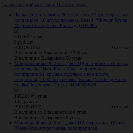
Товары из этой категории
Посмотреть все
Чашка Петри (диаметр 90 мм, высота 15 мм, стерильная,
полистирол, 10 штук/упаковка), Китай (“Янченг Хуида
Медикл Инструментс Ко., Лтд”) HP0005
80.00
/
упак
8 руб. шт
В КОРЗИНУ
0 отзывов
В наличии во Владивостоке 399 упак.
В наличии в Хабаровске 50 упак.
Микропробирка (0.2 мл., для ПЦР, в стрипах по 8 штук,
стерильная, DNase-RNase-Free, апирогенная,
полипропилен, крышка отдельно в комплекте,
бесцветная), 1000 шт/упаковка, Китай (Yancheng Huida
Medical Instruments Co.Ltd.) HP4058-B-N
1652.00
/
упак
1.65 руб. шт
В КОРЗИНУ
0 отзывов
В наличии во Владивостоке 6 упак.
В наличии в Хабаровске 0 упак.
Микропробирка (0,5 мл., для ПЦР, стерильная, DNase-
RNase-Free, апирогенная, полипропилен,