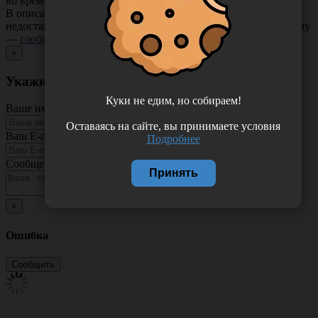
во время хранения.
В описании товара могут иметь место неточности или
недостающая информация. Если вы заметили такую проблему
—
сообщите нам
.
×
Укажите неточность в описании товара
Куки не едим, но собираем!
Ваше имя
Оставаясь на сайте, вы принимаете условия
Ваш E-mail
Подробнее
Сообщение
Принять
×
Ошибка