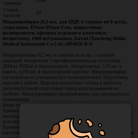
упак
единица
Ставки
10
налогов
Микропробирка (0.2 мл., для ПЦР, в стрипах по 8 штук,
стерильная, DNase-RNase-Free, апирогенная,
полипропилен, крышка отдельно в комплекте,
бесцветная), 1000 шт/упаковка, Китай (Yancheng Huida
Medical Instruments Co.Ltd.) HP4058-B-N
Микропробирка 0,2 мл, в стрипах по 8 шт, с плоской
крышкой, бесцветная. Сертифицированы на отсутствие
ДНКаз, РНКаз и эндотоксинов. Апирогенные. 125 шт. в
пакете, 1250 шт. в транспортной коробке. Микропробирки
изготовлены из ультрачистого полипропилена. Подготовка
изделия к работе. Изделия полностью готовы к работе и
дополнительной подготовки перед использованием не
требуют. Микропробирки предназначены для однократного
применения.
Меры предосторожности.
Хранить вдали от огня и источников тепла, в сухом
прохладном месте, при постоянной температуре. Не
использовать не по назначению.
Хранение изделий производится в упаковке предприятия
изготовителя. Избегать значительных колебаний температуры