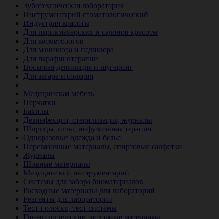
Зуботехническая лаборатория
Инструментарий стоматологический
Индустрия красоты
Для парикмахерских и салонов красоты
Для косметологов
Для маникюра и педикюра
Для парафинотерапии
Восковая депиляция и шугаринг
Для загара и солярия
Ветеринария
Медицинская мебель
Перчатки
Бахилы
Дезинфекция, стерилизация, журналы
Шприцы, иглы, инфузионная терапия
Одноразовые одежда и белье
Перевязочные материалы, спиртовые салфетки
Журналы
Шовные материалы
Медицинский инструментарий
Системы для забора биоматериалов
Расходные материалы для лабораторий
Реагенты для лабораторий
Тест-полоски, тест-системы
Гинекологические расходные материалы