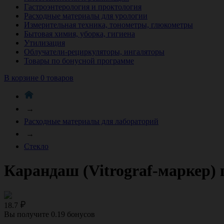
Гастроэнтерология и проктология
Расходные материалы для урологии
Измерительная техника, тонометры, глюкометры
Бытовая химия, уборка, гигиена
Утилизация
Облучатели-рециркуляторы, ингаляторы
Товары по бонусной программе
В корзине 0 товаров
→
Расходные материалы для лабораторий
→
Стекло
Карандаш (Vitrograf-маркер) п
18.7
Вы получите
0.19
бонусов