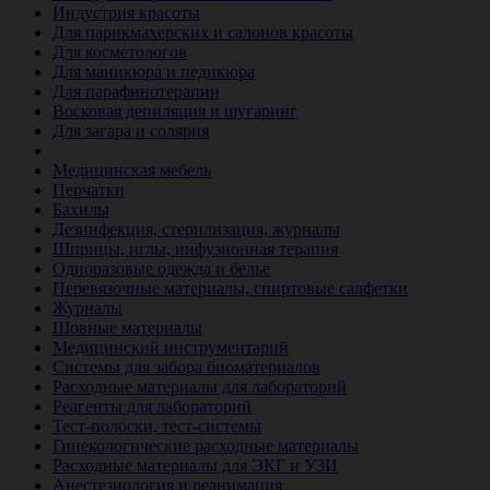
Индустрия красоты
Для парикмахерских и салонов красоты
Для косметологов
Для маникюра и педикюра
Для парафинотерапии
Восковая депиляция и шугаринг
Для загара и солярия
Ветеринария
Медицинская мебель
Перчатки
Бахилы
Дезинфекция, стерилизация, журналы
Шприцы, иглы, инфузионная терапия
Одноразовые одежда и белье
Перевязочные материалы, спиртовые салфетки
Журналы
Шовные материалы
Медицинский инструментарий
Системы для забора биоматериалов
Расходные материалы для лабораторий
Реагенты для лабораторий
Тест-полоски, тест-системы
Гинекологические расходные материалы
Расходные материалы для ЭКГ и УЗИ
Анестезиология и реанимация