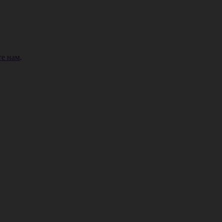
е нам
.