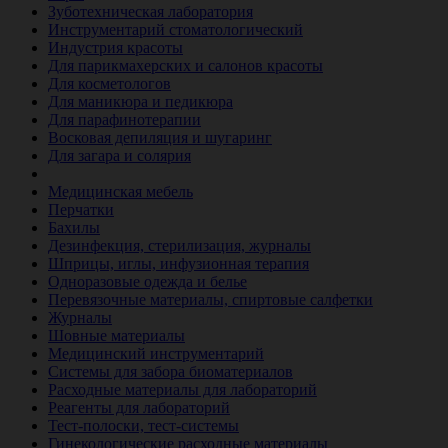
Зуботехническая лаборатория
Инструментарий стоматологический
Индустрия красоты
Для парикмахерских и салонов красоты
Для косметологов
Для маникюра и педикюра
Для парафинотерапии
Восковая депиляция и шугаринг
Для загара и солярия
Ветеринария
Медицинская мебель
Перчатки
Бахилы
Дезинфекция, стерилизация, журналы
Шприцы, иглы, инфузионная терапия
Одноразовые одежда и белье
Перевязочные материалы, спиртовые салфетки
Журналы
Шовные материалы
Медицинский инструментарий
Системы для забора биоматериалов
Расходные материалы для лабораторий
Реагенты для лабораторий
Тест-полоски, тест-системы
Гинекологические расходные материалы