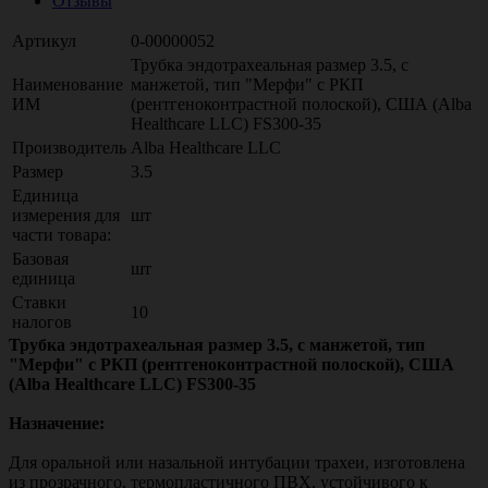
Отзывы
Артикул
0-00000052
Трубка эндотрахеальная размер 3.5, с
Наименование
манжетой, тип "Мерфи" с РКП
ИМ
(рентгеноконтрастной полоской), США (Alba
Healthcare LLC) FS300-35
Производитель
Alba Healthcare LLC
Размер
3.5
Единица
измерения для
шт
части товара:
Базовая
шт
единица
Ставки
10
налогов
Трубка эндотрахеальная размер 3.5, с манжетой, тип
"Мерфи" с РКП (рентгеноконтрастной полоской), США
(Alba Healthcare LLC) FS300-35
Назначение:
Для оральной или назальной интубации трахеи, изготовлена
из прозрачного, термопластичного ПВХ, устойчивого к