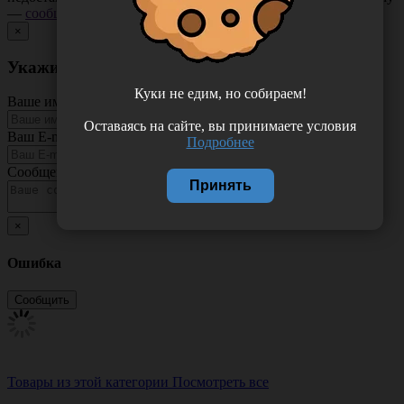
—
сообщите нам
.
×
Укажите неточность в описании товара
Куки не едим, но собираем!
Ваше имя
Оставаясь на сайте, вы принимаете условия
Ваш E-mail
Подробнее
Сообщение
Принять
×
Ошибка
Товары из этой категории
Посмотреть все