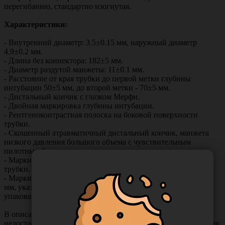
перегибанию, стандартно изогнутая.
Характеристики:
- Внутренний диаметр: 3.5±0.15 мм, наружный диаметр
4.9±0.2 мм.
- Длина без коннектора: 182±5 мм.
- Диаметр раздутой манжеты: 11±0.1 мм.
- Расстояние от края трубки до первой метки глубины
интубации 50±5 мм, до второй метки - 70±5 мм.
- Дистальный кончик с глазком Мерфи.
- Двойная маркировка глубины интубации.
- Рентгеноконтрастная полоска на боковой поверхности
трубки.
- Скошенный атравматичный дистальный кончик, манжета
низкого давления большого объема с чувствительным
пилотным баллоном с автоматическим клапаном.
- Маркировка на пилотном баллоне с указанием размера
трубки.
- Маркировка внутреннего и наружного диаметра трубки в
мм, указанная в 3-х местах, разметка длины в см., стерильно
упакованная.
В описании товара могут иметь место неточности или
недостающая информация. Если вы заметили такую проблему