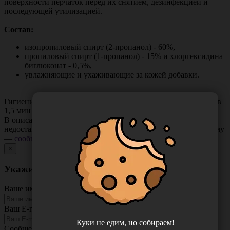
поверхности перчаток перед их снятием, дезинфекцией и
последующей утилизацией.
Состав:
изопропиловый спирт (2-пропанол) - 60%,
пропиловый спирт (1-пропанол) - 15% и хлоргексидина
биглюконат - 0,5%,
увлажняющие и ухаживающие за кожей добавки.
Гигиеническая обработка рук-20 сек, обработка рук хирургов
1,5 мин х 6мл, инъекционное поле - 20 сек.
В описании товара могут иметь место неточности или
недостающая информация. Если вы заметили такую проблему
—
сообщите нам
.
×
Укажите неточность в описании товара
Ваше имя
Ваш E-mail
Куки не едим, но собираем!
Сообщение