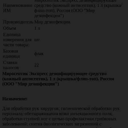
Миросептик Экспресс дезинфицирующее
Наименование
средство (кожный антисептик), 1 л (крышка/
ИМ
флип-топ), Россия (ООО "Мир
дезинфекции")
Производитель
Мир дезинфекции
Объем
1 л
Единица
измерения для
шт
части товара:
Базовая
флак
единица
Ставки
22
налогов
Миросептик Экспресс дезинфицирующее средство
(кожный антисептик), 1 л (крышка/флип-топ), Россия
(ООО "Мир дезинфекции")
Назначение:
Для обработки рук хирургов; гигиенической обработки рук
персонала; обеззараживания кожи инъекционного поля;
обработки ступней ног с целью профилактики грибковых
заболеваний; снятия биологических загрязнений с