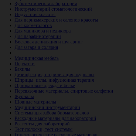
Зуботехническая лаборатория
Инструментарий стоматологический
Индустрия красоты
Для парикмахерских и салонов красоты
Для косметологов
Для маникюра и педикюра
Для парафинотерапии
Восковая депиляция и шугаринг
Для загара и солярия
Ветеринария
Медицинская мебель
Перчатки
Бахилы
Дезинфекция, стерилизация, журналы
Шприцы, иглы, инфузионная терапия
Одноразовые одежда и белье
Перевязочные материалы, спиртовые салфетки
Журналы
Шовные материалы
Медицинский инструментарий
Системы для забора биоматериалов
Расходные материалы для лабораторий
Реагенты для лабораторий
Тест-полоски, тест-системы
Гинекологические расходные материалы