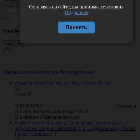
Оставаясь на сайте, вы принимаете условия
Подробнее
×
Принять
Ошибка
Товары из этой категории
Посмотреть все
Дозатор 28/410 белый, трубка 170 мм, Китай
25.00
В КОРЗИНУ
0 отзывов
В наличии во Владивостоке 21 шт.
В наличии в Хабаровске 0 шт.
Крем защитный для рук "Дзетадерм" (защитный с
эффектом "жидких перчаток"), 0,5 л (диспенсер), Россия
(ООО "Полисепт")