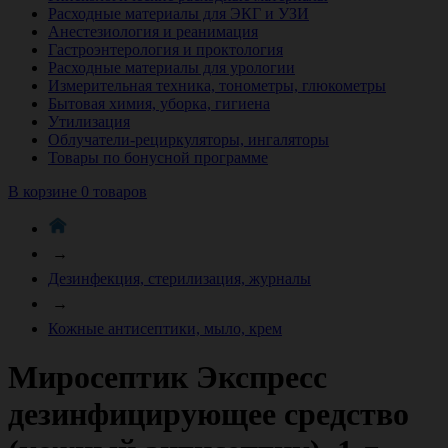
Расходные материалы для ЭКГ и УЗИ
Анестезиология и реанимация
Гастроэнтерология и проктология
Расходные материалы для урологии
Измерительная техника, тонометры, глюкометры
Бытовая химия, уборка, гигиена
Утилизация
Облучатели-рециркуляторы, ингаляторы
Товары по бонусной программе
В корзине 0 товаров
→
Дезинфекция, стерилизация, журналы
→
Кожные антисептики, мыло, крем
Миросептик Экспресс
дезинфицирующее средство