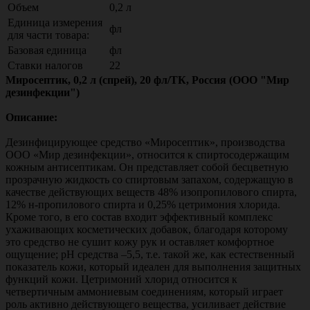
Объем
0,2 л
Единица измерения
фл
для части товара:
Базовая единица
фл
Ставки налогов
22
Миросептик, 0,2 л (спрей), 20 фл/ТК, Россия (ООО "Мир
дезинфекции")
Описание:
Дезинфицирующее средство «Миросептик», производства
ООО «Мир дезинфекции», относится к спиртосодержащим
кожным антисептикам. Он представляет собой бесцветную
прозрачную жидкость со спиртовым запахом, содержащую в
качестве действующих веществ 48% изопропилового спирта,
12% н-пропилового спирта и 0,25% цетримония хлорида.
Кроме того, в его состав входит эффективный комплекс
ухаживающих косметических добавок, благодаря которому
это средство не сушит кожу рук и оставляет комфортное
ощущение; рН средства –5,5, т.е. такой же, как естественный
показатель кожи, который идеален для выполнения защитных
функций кожи. Цетримоний хлорид относится к
четвертичным аммониевым соединениям, который играет
роль активно действующего вещества, усиливает действие