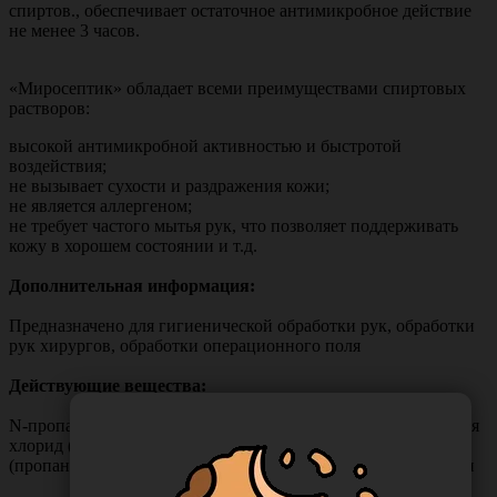
спиртов., обеспечивает остаточное антимикробное действие
не менее 3 часов.
«Миросептик» обладает всеми преимуществами спиртовых
растворов:
высокой антимикробной активностью и быстротой
воздействия;
не вызывает сухости и раздражения кожи;
не является аллергеном;
не требует частого мытья рук, что позволяет поддерживать
кожу в хорошем состоянии и т.д.
Дополнительная информация:
Предназначено для гигиенической обработки рук, обработки
рук хирургов, обработки операционного поля
Действующие вещества:
N-пропанол (пропанол-1) 12 %, Гексадецилтриметиламмония
хлорид (цетримоний хлорид) 0.25 %, Изопропиловый спирт
(пропанол-2) 48 %, Компоненты, улучающие состояние кожи