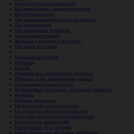
Зуботехническая лаборатория
Инструментарий стоматологический
Индустрия красоты
Для парикмахерских и салонов красоты
Для косметологов
Для маникюра и педикюра
Для парафинотерапии
Восковая депиляция и шугаринг
Для загара и солярия
Ветеринария
Медицинская мебель
Перчатки
Бахилы
Дезинфекция, стерилизация, журналы
Шприцы, иглы, инфузионная терапия
Одноразовые одежда и белье
Перевязочные материалы, спиртовые салфетки
Журналы
Шовные материалы
Медицинский инструментарий
Системы для забора биоматериалов
Расходные материалы для лабораторий
Реагенты для лабораторий
Тест-полоски, тест-системы
Гинекологические расходные материалы