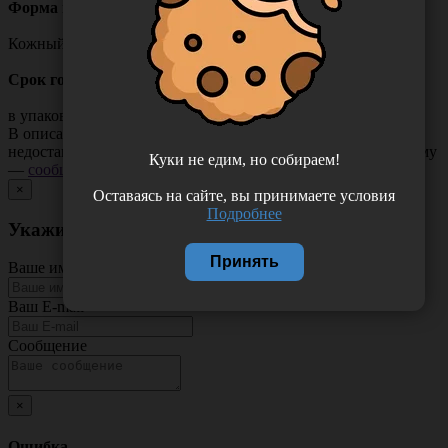
Форма выпуска:
Кожный антисептик 0,2 л
Срок годности:
в упаковке - 5 лет
В описании товара могут иметь место неточности или
недостающая информация. Если вы заметили такую проблему
Куки не едим, но собираем!
—
сообщите нам
.
×
Оставаясь на сайте, вы принимаете условия
Подробнее
Укажите неточность в описании товара
Принять
Ваше имя
Ваш E-mail
Сообщение
×
Ошибка