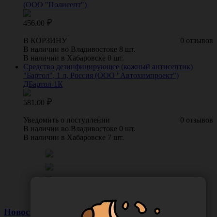
(ООО "Полисепт")
456.00
В КОРЗИНУ
0 отзывов
В наличии во Владивостоке 8 шт.
В наличии в Хабаровске 0 шт.
Средство дезинфицирующее (кожный антисептик)
"Бартол", 1 л, Россия (ООО "Автохимпроект")
ДБартол-1К
581.00
Уведомить о поступлении
0 отзывов
В наличии во Владивостоке 0 шт.
В наличии в Хабаровске 7 шт.
Новости