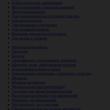
Зуботехническая лаборатория
Инструментарий стоматологический
Индустрия красоты
Для парикмахерских и салонов красоты
Для косметологов
Для маникюра и педикюра
Для парафинотерапии
Восковая депиляция и шугаринг
Для загара и солярия
Ветеринария
Медицинская мебель
Перчатки
Бахилы
Дезинфекция, стерилизация, журналы
Шприцы, иглы, инфузионная терапия
Одноразовые одежда и белье
Перевязочные материалы, спиртовые салфетки
Журналы
Шовные материалы
Медицинский инструментарий
Системы для забора биоматериалов
Расходные материалы для лабораторий
Реагенты для лабораторий
Тест-полоски, тест-системы
Гинекологические расходные материалы