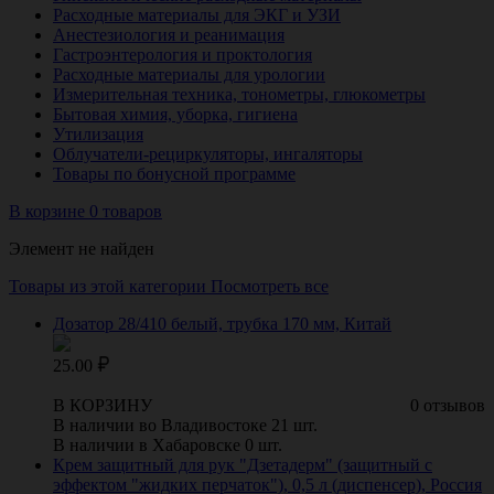
Расходные материалы для ЭКГ и УЗИ
Анестезиология и реанимация
Гастроэнтерология и проктология
Расходные материалы для урологии
Измерительная техника, тонометры, глюкометры
Бытовая химия, уборка, гигиена
Утилизация
Облучатели-рециркуляторы, ингаляторы
Товары по бонусной программе
В корзине 0 товаров
Элемент не найден
Товары из этой категории
Посмотреть все
Дозатор 28/410 белый, трубка 170 мм, Китай
25.00
В КОРЗИНУ
0 отзывов
В наличии во Владивостоке 21 шт.
В наличии в Хабаровске 0 шт.
Крем защитный для рук "Дзетадерм" (защитный с
эффектом "жидких перчаток"), 0,5 л (диспенсер), Россия