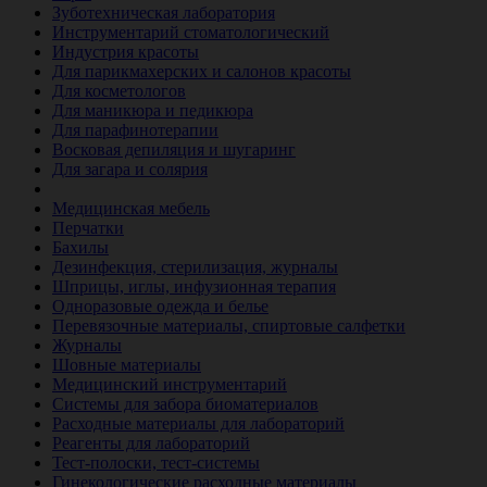
Зуботехническая лаборатория
Инструментарий стоматологический
Индустрия красоты
Для парикмахерских и салонов красоты
Для косметологов
Для маникюра и педикюра
Для парафинотерапии
Восковая депиляция и шугаринг
Для загара и солярия
Ветеринария
Медицинская мебель
Перчатки
Бахилы
Дезинфекция, стерилизация, журналы
Шприцы, иглы, инфузионная терапия
Одноразовые одежда и белье
Перевязочные материалы, спиртовые салфетки
Журналы
Шовные материалы
Медицинский инструментарий
Системы для забора биоматериалов
Расходные материалы для лабораторий
Реагенты для лабораторий
Тест-полоски, тест-системы
Гинекологические расходные материалы