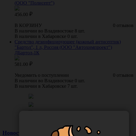
(ООО "Полисепт")
456.00
В КОРЗИНУ
0 отзывов
В наличии во Владивостоке 8 шт.
В наличии в Хабаровске 0 шт.
Средство дезинфицирующее (кожный антисептик)
"Бартол", 1 л, Россия (ООО "Автохимпроект")
ДБартол-1К
581.00
Уведомить о поступлении
0 отзывов
В наличии во Владивостоке 0 шт.
В наличии в Хабаровске 7 шт.
Новости