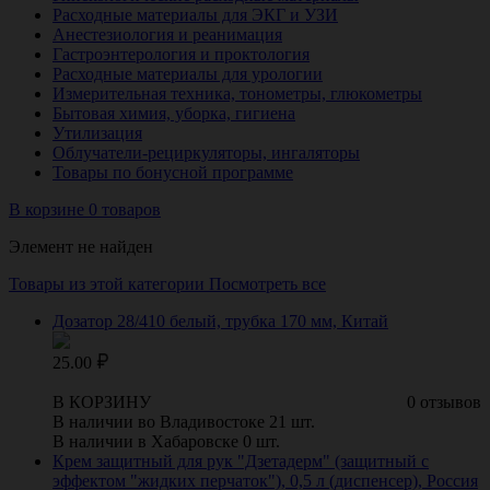
Расходные материалы для ЭКГ и УЗИ
Анестезиология и реанимация
Гастроэнтерология и проктология
Расходные материалы для урологии
Измерительная техника, тонометры, глюкометры
Бытовая химия, уборка, гигиена
Утилизация
Облучатели-рециркуляторы, ингаляторы
Товары по бонусной программе
В корзине 0 товаров
Элемент не найден
Товары из этой категории
Посмотреть все
Дозатор 28/410 белый, трубка 170 мм, Китай
25.00
В КОРЗИНУ
0 отзывов
В наличии во Владивостоке 21 шт.
В наличии в Хабаровске 0 шт.
Крем защитный для рук "Дзетадерм" (защитный с
эффектом "жидких перчаток"), 0,5 л (диспенсер), Россия