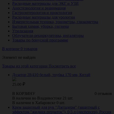
Расходные материалы для ЭКГ и УЗИ
Анестезиология и реанимация
Гастроэнтерология и проктология
Расходные материалы для урологии
Измерительная техника, тонометры, глюкометры
Бытовая химия, уборка, гигиена
Утилизация
Облучатели-рециркуляторы, ингаляторы
Товары по бонусной программе
В корзине 0 товаров
Элемент не найден
Товары из этой категории
Посмотреть все
Дозатор 28/410 белый, трубка 170 мм, Китай
25.00
В КОРЗИНУ
0 отзывов
В наличии во Владивостоке 21 шт.
В наличии в Хабаровске 0 шт.
Крем защитный для рук "Дзетадерм" (защитный с
эффектом "жидких перчаток"), 0,5 л (диспенсер), Россия