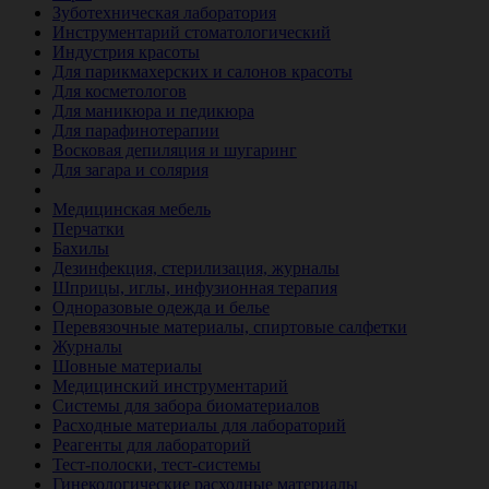
Зуботехническая лаборатория
Инструментарий стоматологический
Индустрия красоты
Для парикмахерских и салонов красоты
Для косметологов
Для маникюра и педикюра
Для парафинотерапии
Восковая депиляция и шугаринг
Для загара и солярия
Ветеринария
Медицинская мебель
Перчатки
Бахилы
Дезинфекция, стерилизация, журналы
Шприцы, иглы, инфузионная терапия
Одноразовые одежда и белье
Перевязочные материалы, спиртовые салфетки
Журналы
Шовные материалы
Медицинский инструментарий
Системы для забора биоматериалов
Расходные материалы для лабораторий
Реагенты для лабораторий
Тест-полоски, тест-системы
Гинекологические расходные материалы