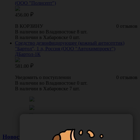
(ООО "Полисепт")
456.00
В КОРЗИНУ
0 отзывов
В наличии во Владивостоке 8 шт.
В наличии в Хабаровске 0 шт.
Средство дезинфицирующее (кожный антисептик)
"Бартол", 1 л, Россия (ООО "Автохимпроект")
ДБартол-1К
581.00
Уведомить о поступлении
0 отзывов
В наличии во Владивостоке 0 шт.
В наличии в Хабаровске 7 шт.
Новости