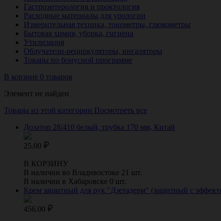
Гастроэнтерология и проктология
Расходные материалы для урологии
Измерительная техника, тонометры, глюкометры
Бытовая химия, уборка, гигиена
Утилизация
Облучатели-рециркуляторы, ингаляторы
Товары по бонусной программе
В корзине 0 товаров
Элемент не найден
Товары из этой категории
Посмотреть все
Дозатор 28/410 белый, трубка 170 мм, Китай
25.00
В КОРЗИНУ
В наличии во Владивостоке 21 шт.
В наличии в Хабаровске 0 шт.
Крем защитный для рук "Дзетадерм" (защитный с эффекто
456.00