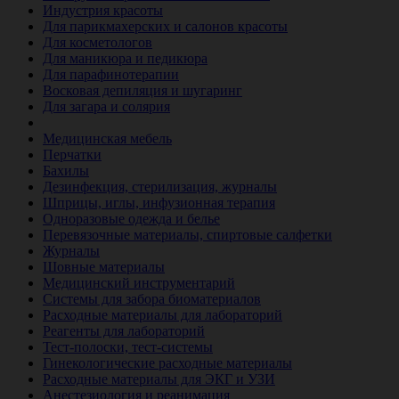
Индустрия красоты
Для парикмахерских и салонов красоты
Для косметологов
Для маникюра и педикюра
Для парафинотерапии
Восковая депиляция и шугаринг
Для загара и солярия
Ветеринария
Медицинская мебель
Перчатки
Бахилы
Дезинфекция, стерилизация, журналы
Шприцы, иглы, инфузионная терапия
Одноразовые одежда и белье
Перевязочные материалы, спиртовые салфетки
Журналы
Шовные материалы
Медицинский инструментарий
Системы для забора биоматериалов
Расходные материалы для лабораторий
Реагенты для лабораторий
Тест-полоски, тест-системы
Гинекологические расходные материалы
Расходные материалы для ЭКГ и УЗИ
Анестезиология и реанимация