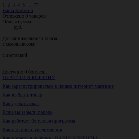
1
2
3
4
5
...
77
Ваша Корзина
Отложено
0
товаров
Общая сумма:
руб.
Для минимального заказа
с самовывозом:
с доставкой:
Доступно
0
бонусов.
ПЕРЕЙТИ В КОРЗИНУ
Как зарегистрироваться в нашем интернет-магазине
Как выбрать товар
Как сделать заказ
Если вы забыли пароль
Как работает бонусная программа
Как настроить уведомления
Как попасть в рубрику «НАШИ КЛИЕНТЫ»