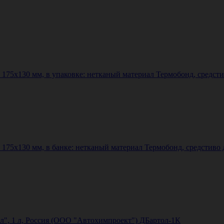
75х130 мм, в упаковке: нетканый материал Термобонд, средсти
75х130 мм, в банке: нетканый материал Термобонд, средстиво д
", 1 л, Россия (ООО "Автохимпроект") ДБартол-1К