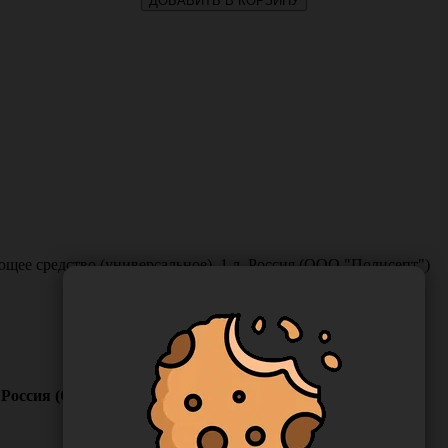
ДОБАВИТЬ В КОРЗИНУ
ее средство (универсальное), 1 л, Россия (ООО "Полисепт")
, Россия (ООО "Полисепт")