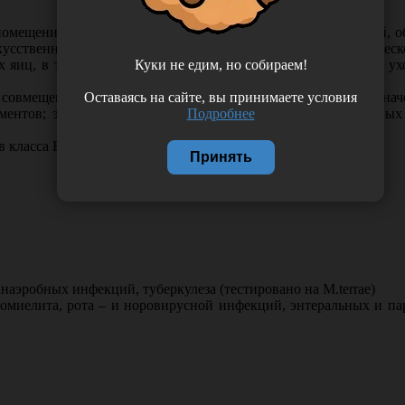
помещениях, жесткой мебели, напольных ковровых покрытий, о
усственной вентиляции легких; кувезов; санитарно-техническ
Куки не едим, но собираем!
х яиц, в т.ч. совмещенные в один процесс, белья, предметов у
Оставаясь на сайте, вы принимаете условия
. совмещенные в один процесс, изделий медицинского назнач
Подробнее
ментов; эндоскопов жестких и гибких; оттисков из различных
 класса Б и В;
Принять
эробных инфекций, туберкулеза (тестировано на M.terrae)
миелита, рота – и норовирусной инфекций, энтеральных и па