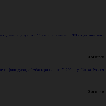
во дезинфицирующее "Абактерил - актив", 200 штук/упаковка,
0 отзывов
езинфицирующее "Абактерил - актив", 200 штук/банка, Россия
0 отзывов