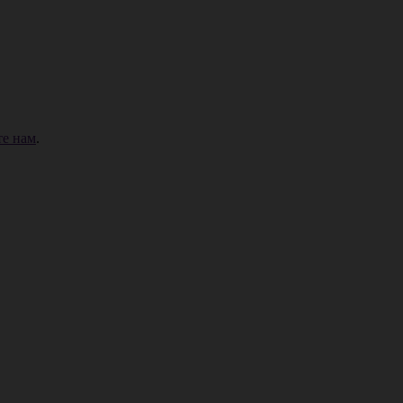
е нам
.