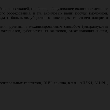
бивочных тканей, приборов, оборудования; включая отдельные
ого оборудования, в т.ч. акриловых ванн; посуды (молочной,
хода за больными, уборочного инвентаря; систем вентиляции и
ения ручным и механизированным способом (ультразвуковая
 материалов, зубопротезных заготовок, отсасывающих систем,
рентеральных гепатитов, ВИЧ, гриппа, в т.ч. AH5N1, AH1N1,