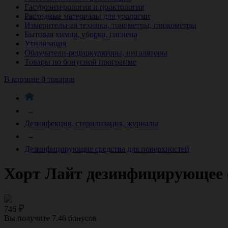
Гастроэнтерология и проктология
Расходные материалы для урологии
Измерительная техника, тонометры, глюкометры
Бытовая химия, уборка, гигиена
Утилизация
Облучатели-рециркуляторы, ингаляторы
Товары по бонусной программе
В корзине 0 товаров
→
Дезинфекция, стерилизация, журналы
→
Дезинфицирующие средства для поверхностей
Хорт Лайт дезинфицирующее с
746
Вы получите
7.46
бонусов