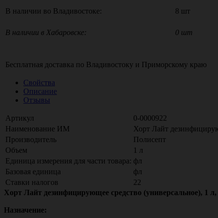
В наличии во Владивостоке:
8 шт
В наличии в Хабаровске:
0 шт
Бесплатная доставка по
Владивостоку
и
Приморскому краю
Свойства
Описание
Отзывы
Артикул
0-0000922
Наименование ИМ
Хорт Лайт дезинфицирующ
Производитель
Полисепт
Объем
1 л
Единица измерения для части товара:
фл
Базовая единица
фл
Ставки налогов
22
Хорт Лайт дезинфицирующее средство (универсальное), 1 л
Назначение: