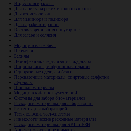
Индустрия красоты
Для парикмахерских и салонов красоты
Для косметологов
Для маникюра и педикюра
Для парафинотерапии
Восковая депиляция и шугаринг
Для загара и солярия
Ветеринария
Медицинская мебель
Перчатки
Бахилы
Дезинфекция, стерилизация, журналы
Шприцы, иглы, инфузионная терапия
Одноразовые одежда и белье
Перевязочные материалы, спиртовые салфетки
Журналы
Шовные материалы
Медицинский инструментарий
Системы для забора биоматериалов
Расходные материалы для лабораторий
Реагенты для лабораторий
Тест-полоски, тест-системы
Гинекологические расходные материалы
Расходные материалы для ЭКГ и УЗИ
Анестезиология и реанимация