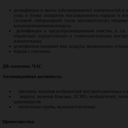
дезинфекция и мытье (обезжиривание): поверхностей в 
узлы и блоки аппаратов ингаляционного наркоза и иск
столовой, лабораторной, сосок, молокоотсосов), пищевы
кондиционирования воздуха;
дезинфекция и предстерилизационная очистка, в т.ч
обработка): хирургических и стоматологических инстру
плевательниц;
дезинфекция пищевых яиц, воздуха, медицинских отходов
борьба с плесенью.
ДВ: комплекс ЧАС
Антимикробная активность:
бактерии, включая возбудителей внутрибольничных и ана
вирусы, включая Коксаки, ЕСНО, возбудителей, полио
аденовирусов
патогенные грибы, включая плесневые
Преимущества: