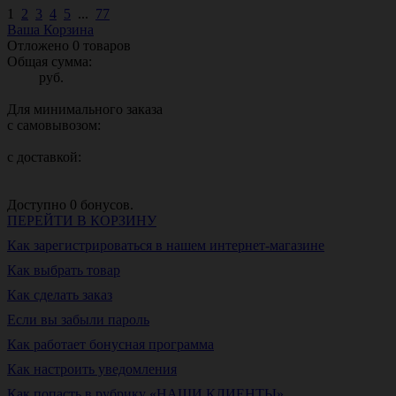
1
2
3
4
5
...
77
Ваша Корзина
Отложено
0
товаров
Общая сумма:
руб.
Для минимального заказа
с самовывозом:
с доставкой:
Доступно
0
бонусов.
ПЕРЕЙТИ В КОРЗИНУ
Как зарегистрироваться в нашем интернет-магазине
Как выбрать товар
Как сделать заказ
Если вы забыли пароль
Как работает бонусная программа
Как настроить уведомления
Как попасть в рубрику «НАШИ КЛИЕНТЫ»