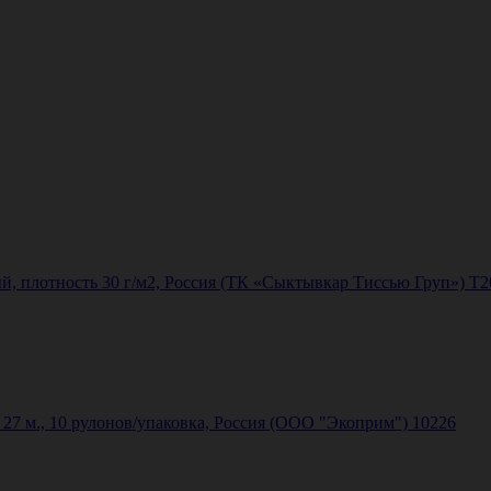
елый, плотность 30 г/м2, Россия (ТК «Сыктывкар Тиссью Груп») Т2
 27 м., 10 рулонов/упаковка, Россия (ООО "Экоприм") 10226