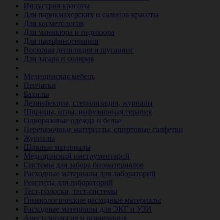
Индустрия красоты
Для парикмахерских и салонов красоты
Для косметологов
Для маникюра и педикюра
Для парафинотерапии
Восковая депиляция и шугаринг
Для загара и солярия
Ветеринария
Медицинская мебель
Перчатки
Бахилы
Дезинфекция, стерилизация, журналы
Шприцы, иглы, инфузионная терапия
Одноразовые одежда и белье
Перевязочные материалы, спиртовые салфетки
Журналы
Шовные материалы
Медицинский инструментарий
Системы для забора биоматериалов
Расходные материалы для лабораторий
Реагенты для лабораторий
Тест-полоски, тест-системы
Гинекологические расходные материалы
Расходные материалы для ЭКГ и УЗИ
Анестезиология и реанимация