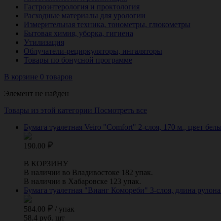
Гастроэнтерология и проктология
Расходные материалы для урологии
Измерительная техника, тонометры, глюкометры
Бытовая химия, уборка, гигиена
Утилизация
Облучатели-рециркуляторы, ингаляторы
Товары по бонусной программе
В корзине 0 товаров
Элемент не найден
Товары из этой категории
Посмотреть все
Бумага туалетная Veiro "Comfort" 2-слоя, 170 м., цвет б
190.00
В КОРЗИНУ
В наличии во Владивостоке 182 упак.
В наличии в Хабаровске 123 упак.
Бумага туалетная "Вианг Комореби" 3-слоя, длина рулона
584.00
/
упак
58.4 руб. шт