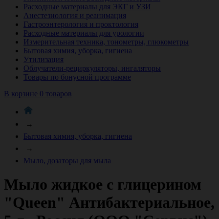
Расходные материалы для ЭКГ и УЗИ
Анестезиология и реанимация
Гастроэнтерология и проктология
Расходные материалы для урологии
Измерительная техника, тонометры, глюкометры
Бытовая химия, уборка, гигиена
Утилизация
Облучатели-рециркуляторы, ингаляторы
Товары по бонусной программе
В корзине 0 товаров
→
Бытовая химия, уборка, гигиена
→
Мыло, дозаторы для мыла
Мыло жидкое с глицерином
"Queen" Антибактериальное,