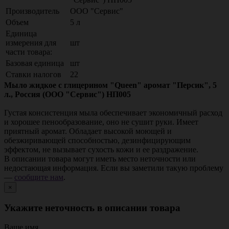
Производитель
ООО "Сервис"
Объем
5 л
Единица
измерения для
шт
части товара:
Базовая единица
шт
Ставки налогов
22
Мыло жидкое с глицерином "Queen" аромат "Персик", 5
л., Россия (ООО "Сервис") НП005
Густая консистенция мыла обеспечивает экономичный расход
и хорошее пенообразование, оно не сушит руки. Имеет
приятный аромат. Обладает высокой моющей и
обезжиривающей способностью, дезинфицирующим
эффектом, не вызывает сухость кожи и ее раздражение.
В описании товара могут иметь место неточности или
недостающая информация. Если вы заметили такую проблему
—
сообщите нам
.
×
Укажите неточность в описании товара
Ваше имя