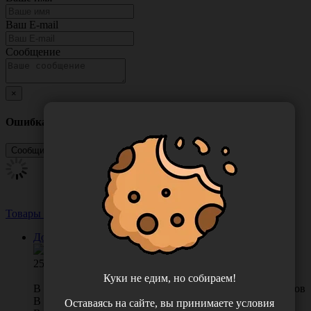
Ваш E-mail
Сообщение
×
Ошибка
Товары из этой категории
Посмотреть все
Дозатор 28/410 белый, трубка 170 мм, Китай
25.00
Куки не едим, но собираем!
В КОРЗИНУ
0 отзывов
В наличии во Владивостоке 21 шт.
Оставаясь на сайте, вы принимаете условия