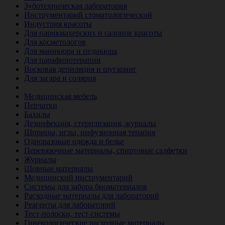
Зуботехническая лаборатория
Инструментарий стоматологический
Индустрия красоты
Для парикмахерских и салонов красоты
Для косметологов
Для маникюра и педикюра
Для парафинотерапии
Восковая депиляция и шугаринг
Для загара и солярия
Ветеринария
Медицинская мебель
Перчатки
Бахилы
Дезинфекция, стерилизация, журналы
Шприцы, иглы, инфузионная терапия
Одноразовые одежда и белье
Перевязочные материалы, спиртовые салфетки
Журналы
Шовные материалы
Медицинский инструментарий
Системы для забора биоматериалов
Расходные материалы для лабораторий
Реагенты для лабораторий
Тест-полоски, тест-системы
Гинекологические расходные материалы